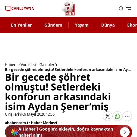
CANLI YAYIN
En Yeniler
Gündem
Yaşam
Dünya
Eko
Haberler
Viral Liste Galerileri
Bir gecede şöhret olmuştu! Setlerdeki konforun arkasındaki isim Aydan Şener’miş
Bir gecede şöhret
olmuştu! Setlerdeki
konforun arkasındaki
isim Aydan Şener’miş
Giriş Tarihi:
09 Mayıs 2026 12:56
ahaber.com.tr Haber Merkezi
A Haber’i Google'a ekleyin, doğru kaynaktan
haberi alın!