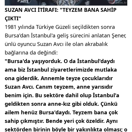
SUZAN AVCI İTİRAFI: "TEYZEM BANA SAHİP
ÇIKTI"
1981 yılında Türkiye Güzeli seçildikten sonra
Bursa'dan İstanbul'a geliş sürecini anlatan Şener,
ünlü oyuncu Suzan Avcı ile olan akrabalık
bağlarına da değindi:
"Bursa'da yaşıyorduk. O da İstanbul'daydı
ama biz İstanbul ziyaretlerimizde mutlaka
ona giderdik. Annemle teyze çocuklarıdır
Suzan Avcı. Canım teyzem, anne yarısıdır
benim için. Bu sektöre dahil olup İstanbul'a
geldikten sonra anne-kız gibi olduk. Çünkü
ailem henüz Bursa'daydı. Teyzem bana çok
sahip çıkmıştır. Bende yeri çok özeldir. Aynı
sektörden birinin böyle bir yakınlıkta olması; o