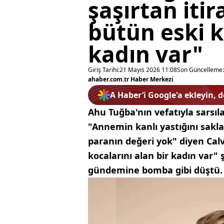
şaşırtan iti
bütün eski k
kadın var"
Giriş Tarihi:
21 Mayıs 2026 11:08
Son Güncelleme:
ahaber.com.tr Haber Merkezi
A Haber’i Google'a ekleyin, 
Ahu Tuğba'nın vefatıyla sarsılan
"Annemin kanlı yastığını sakla
paranın değeri yok" diyen Calv
kocalarını alan bir kadın var"
gündemine bomba gibi düştü.