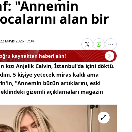
raf: "Annemin
ocalarını alan bir
22 Mayıs 2026 17:04
doğru kaynaktan haberi alın!
 kızı Anjelik Calvin, İstanbul'da içini döktü.
dım, 5 kişiye yetecek miras kaldı ama
in'in, "Annemin bütün artıklarını, eski
 şeklindeki gizemli açıklamaları magazin