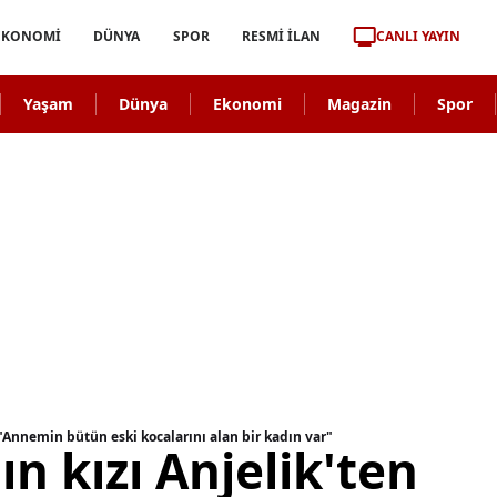
CANLI YAYIN
EKONOMİ
DÜNYA
SPOR
RESMİ İLAN
Yaşam
Dünya
Ekonomi
Magazin
Spor
: "Annemin bütün eski kocalarını alan bir kadın var"
n kızı Anjelik'ten