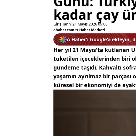
Günü: Türkiy
kadar çay ür
Giriş Tarihi:
21 Mayıs 2026 09:08
ahaber.com.tr Haber Merkezi
A Haber’i Google'a ekleyin, 
Her yıl 21 Mayıs'ta kutlanan 
tüketilen içeceklerinden biri
gündeme taşıdı. Kahvaltı sofr
yaşamın ayrılmaz bir parçası o
küresel bir ekonomiyi de ayak