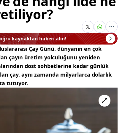
e'de hangi ilde ne
etiliyor?
doğru kaynaktan haberi alın!
Uluslararası Çay Günü, dünyanın en çok
 olan çayın üretim yolculuğunu yeniden
alarından dost sohbetlerine kadar günlük
lan çay, aynı zamanda milyarlarca dolarlık
ta tutuyor.