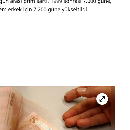
gün arası prim şartı, 1999 sonrası 7.000 güne,
m erkek için 7.200 güne yükseltildi.