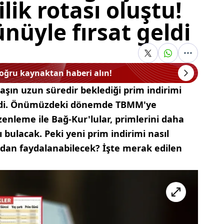
lik rotası oluştu!
nüyle fırsat geldi
doğru kaynaktan haberi alın!
aşın uzun süredir beklediği prim indirimi
di. Önümüzdeki dönemde TBMM'ye
enleme ile Bağ-Kur'lular, primlerini daha
bulacak. Peki yeni prim indirimi nasıl
jdan faydalanabilecek? İşte merak edilen