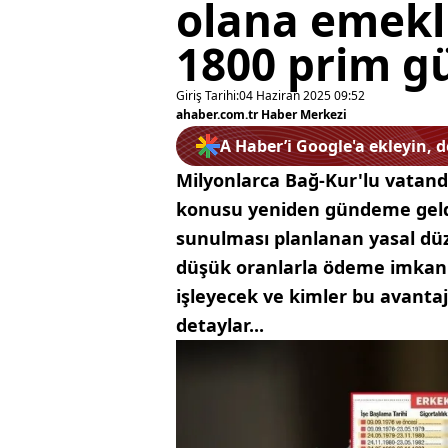
olana emekli
1800 prim gü
Giriş Tarihi:
04 Haziran 2025 09:52
ahaber.com.tr Haber Merkezi
A Haber’i Google'a ekleyin, 
Milyonlarca Bağ-Kur'lu vatand
konusu yeniden gündeme gel
sunulması planlanan yasal düz
düşük oranlarla ödeme imkanı 
işleyecek ve kimler bu avanta
detaylar...