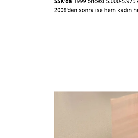
SSK'da
1999 öncesi 5.000-5.975 
2008'den sonra ise hem kadın he