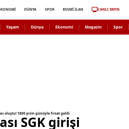
CANLI YAYIN
EKONOMİ
DÜNYA
SPOR
RESMİ İLAN
Yaşam
Dünya
Ekonomi
Magazin
Spor
ası oluştu! 1800 prim günüyle fırsat geldi
ası SGK girişi