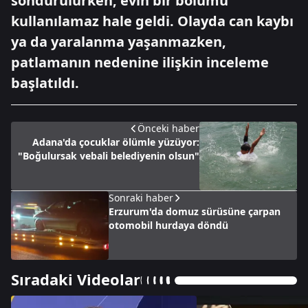
söndürülürken, evin bir bölümü
kullanılamaz hale geldi. Olayda can kaybı
ya da yaralanma yaşanmazken,
patlamanın nedenine ilişkin inceleme
başlatıldı.
Önceki haber
Adana'da çocuklar ölümle yüzüyor:
"Boğulursak vebali belediyenin olsun"
Sonraki haber
Erzurum'da domuz sürüsüne çarpan
otomobil hurdaya döndü
Sıradaki Videolar