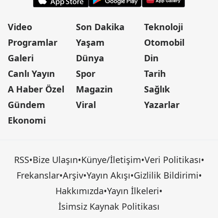
Video
Son Dakika
Teknoloji
Programlar
Yaşam
Otomobil
Galeri
Dünya
Din
Canlı Yayın
Spor
Tarih
A Haber Özel
Magazin
Sağlık
Gündem
Viral
Yazarlar
Ekonomi
RSS
•
Bize Ulaşın
•
Künye/İletişim
•
Veri Politikası
•
Frekanslar
•
Arşiv
•
Yayın Akışı
•
Gizlilik Bildirimi
•
Hakkımızda
•
Yayın İlkeleri
•
İsimsiz Kaynak Politikası