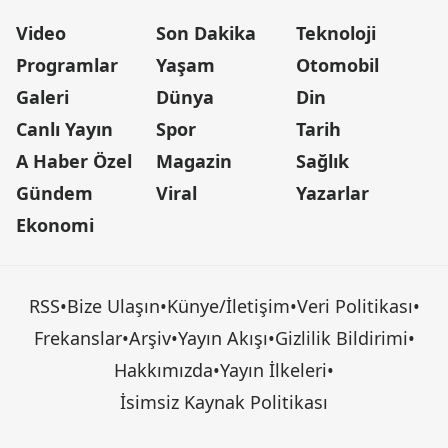
Video
Son Dakika
Teknoloji
Programlar
Yaşam
Otomobil
Galeri
Dünya
Din
Canlı Yayın
Spor
Tarih
A Haber Özel
Magazin
Sağlık
Gündem
Viral
Yazarlar
Ekonomi
RSS
•
Bize Ulaşın
•
Künye/İletişim
•
Veri Politikası
•
Frekanslar
•
Arşiv
•
Yayın Akışı
•
Gizlilik Bildirimi
•
Hakkımızda
•
Yayın İlkeleri
•
İsimsiz Kaynak Politikası