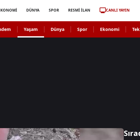
CANLI YAYIN
EKONOMİ
DÜNYA
SPOR
RESMİ İLAN
ndem
Yaşam
Dünya
Spor
Ekonomi
Tek
Sıra