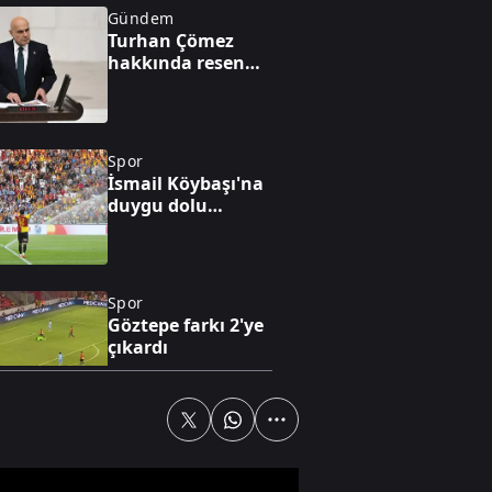
Gündem
Turhan Çömez
hakkında resen
soruşturma
Spor
İsmail Köybaşı'na
duygu dolu
açıklamalar
Spor
Göztepe farkı 2'ye
çıkardı
Televizyon
Çocuklara dijital
sömürü