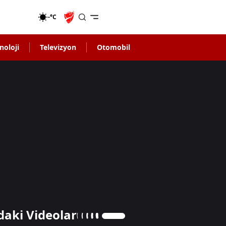
-°C
noloji
Televizyon
Otomobil
daki Videolar