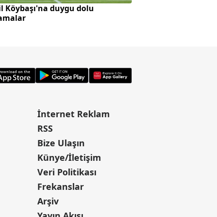
l Köybaşı'na duygu dolu
Mekke paktı bölged
lamalar
oynattı! İran'da t
İnternet Reklam
RSS
Bize Ulaşın
Künye/İletişim
Veri Politikası
Frekanslar
Arşiv
Yayın Akışı