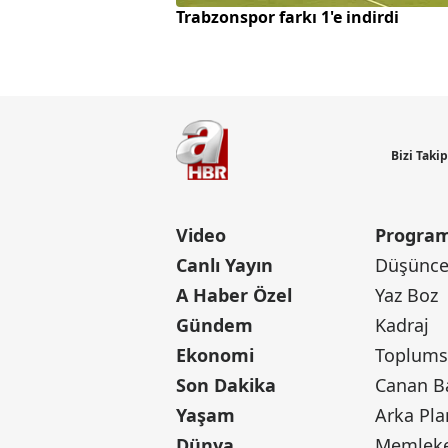
Trabzonspor farkı 1'e indirdi
Bizi Taki
Video
Program
Canlı Yayın
Düşünce 
A Haber Özel
Yaz Boz
Gündem
Kadraj
Ekonomi
Toplumsa
Son Dakika
Yaşam
Arka Pla
Dünya
Memleke