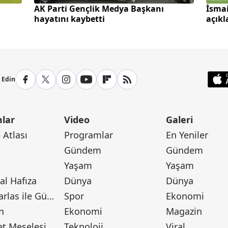
AK Parti Gençlik Medya Başkanı
İsmai
hayatını kaybetti
açık
p Edin
lar
Video
Galeri
Atlası
Programlar
En Yeniler
Gündem
Gündem
Yaşam
Yaşam
l Hafıza
Dünya
Dünya
Canan Barlas ile Gündem
Spor
Ekonomi
n
Ekonomi
Magazin
t Meselesi
Teknoloji
Viral