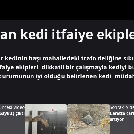
şan kedi itfaiye ekipl
bir kedinin başı mahalledeki trafo deliğine sık
faiye ekipleri, dikkatli bir çalışmayla kediyi
 durumunun iyi olduğu belirlenen kedi, müda
Önceki Video
Sonraki Vid
 baykuş çıktı
Caretta car
artıyor