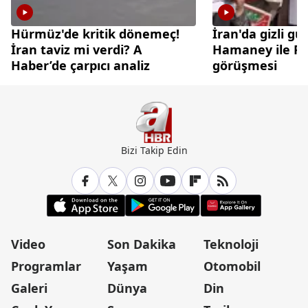
Hürmüz'de kritik dönemeç!
İran'da gizli gü
İran taviz mi verdi? A
Hamaney ile Pez
Haber’de çarpıcı analiz
görüşmesi
Bizi Takip Edin
Video
Son Dakika
Teknoloji
Programlar
Yaşam
Otomobil
Galeri
Dünya
Din