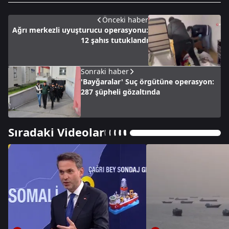
Önceki haber
Ağrı merkezli uyuşturucu operasyonu:
12 şahıs tutuklandı
Sonraki haber
'Bayğaralar' Suç örgütüne operasyon:
287 şüpheli gözaltında
Sıradaki Videolar