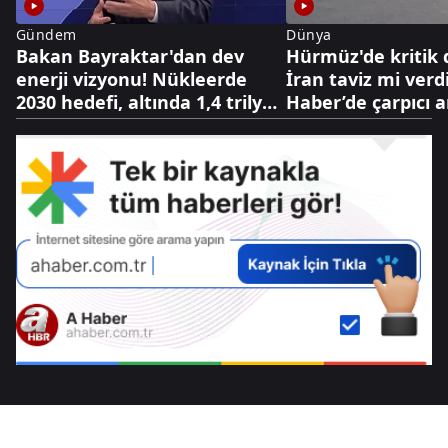
Gündem
Dünya
Bakan Bayraktar'dan dev
Hürmüz'de kritik
enerji vizyonu! Nükleerde
İran taviz mi verd
2030 hedefi, altında 1,4 trilyon
Haber’de çarpıcı a
dolarlık hazine