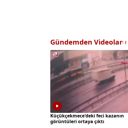
Gündemden Videolar
Küçükçekmece'deki feci kazanın
görüntüleri ortaya çıktı