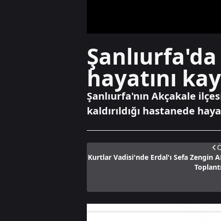
Şanlıurfa'da
hayatını kay
Şanlıurfa'nın Akçakale ilçes
kaldırıldığı hastanede haya
Ö
Kurtlar Vadisi'nde Erdal'ı Sefa Zengin 
Toplantı