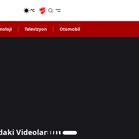
-°C
noloji
Televizyon
Otomobil
daki Videolar