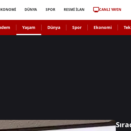
CANLI YAYIN
EKONOMİ
DÜNYA
SPOR
RESMİ İLAN
ndem
Yaşam
Dünya
Spor
Ekonomi
Tek
Sıra