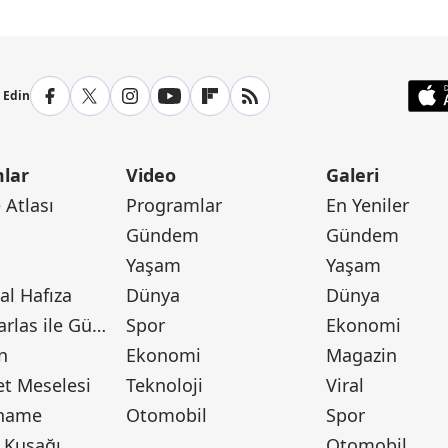
p Edin
lar
Video
Galeri
Atlası
Programlar
En Yeniler
Gündem
Gündem
Yaşam
Yaşam
l Hafıza
Dünya
Dünya
Canan Barlas ile Gündem
Spor
Ekonomi
n
Ekonomi
Magazin
t Meselesi
Teknoloji
Viral
tname
Otomobil
Spor
 Kuşağı
Otomobil