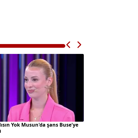
ısın Yok Musun'da şans Buse'ye
Bursa Osmangazi'd
ü
çarptığı ATV sürüc
kaybetti