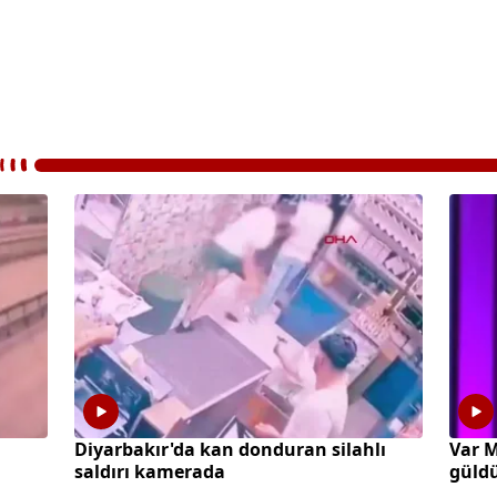
Diyarbakır'da kan donduran silahlı
Var M
saldırı kamerada
güld