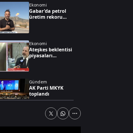
Ekonomi
Gabar'da petrol
üretim rekoru
kırıldı
Ekonomi
Ateşkes beklentisi
piyasaları
hareketlendirdi
Gündem
AK Parti MKYK
toplandı
Dünya
İsrail mahkemesi
Ben Gvir'e "dur"