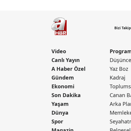
Bizi Taki
Video
Program
Canlı Yayın
Düşünce 
A Haber Özel
Yaz Boz
Gündem
Kadraj
Ekonomi
Toplumsa
Son Dakika
Yaşam
Arka Pla
Dünya
Memleke
Spor
Seyaha
Magazin
Belgesel