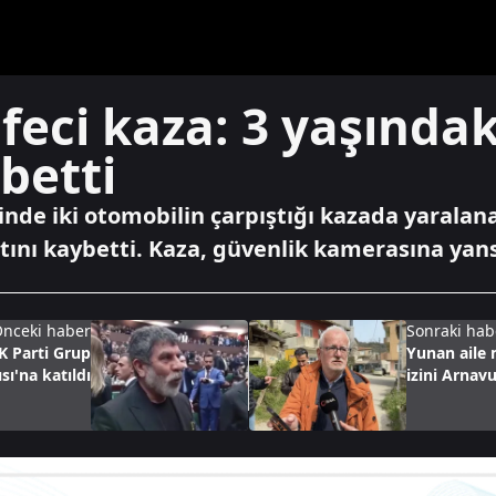
 feci kaza: 3 yaşındak
betti
inde iki otomobilin çarpıştığı kazada yaralana
tını kaybetti. Kaza, güvenlik kamerasına yans
nceki haber
Sonraki hab
AK Parti Grup
Yunan aile 
sı'na katıldı
izini Arnav