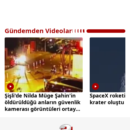
Gündemden Videolar
Şişli'de Nilda Müge Şahin'in
SpaceX roketi A
öldürüldüğü anların güvenlik
krater oluştu
kamerası görüntüleri ortaya
çıktı