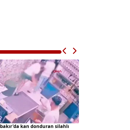
bakır'da kan donduran silahlı
Var Mısın Yok Mus