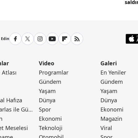
saldı
p Edin
lar
Video
Galeri
Atlası
Programlar
En Yeniler
Gündem
Gündem
Yaşam
Yaşam
l Hafıza
Dünya
Dünya
Canan Barlas ile Gündem
Spor
Ekonomi
n
Ekonomi
Magazin
t Meselesi
Teknoloji
Viral
tname
Otomobil
Spor