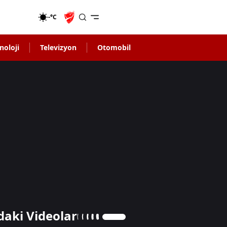
-°C
noloji
Televizyon
Otomobil
daki Videolar