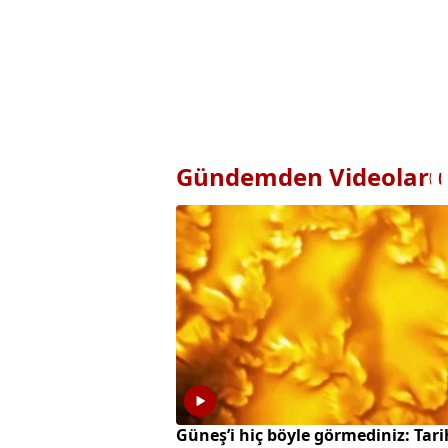
Gündemden Videolar
Güneş’i hiç böyle görmediniz: Tari