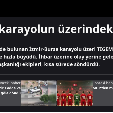
karayolun üzerindeki
nde bulunan İzmir-Bursa karayolu üzeri TİGEM
e hızla büyüdü. İhbar üzerine olay yerine ge
aşkanlığı ekipleri, kısa sürede söndürdü.
nceki haber
Sonraki hab
dı: Cadde ve
MHP'den mil
 göle döndü