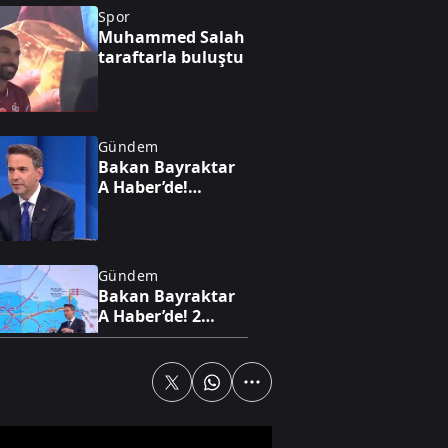
Spor
Muhammed Salah
taraftarla buluştu
Gündem
Bakan Bayraktar
A Haber’de!
Karadeniz'de yeni
enerji hamlesi:
Türkiye
Bulgaristan'da
Gündem
sahaya iniyor
Bakan Bayraktar
A Haber’de! 2
trilyon dolarlık
enerji hamlesi:
Türkiye sahada
oyunu değiştiriyor
Gündem
Bakan
Bayraktar'dan dev