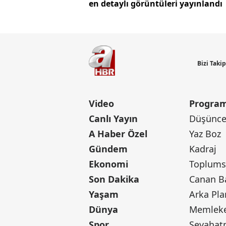
en detaylı görüntüleri yayınlandı
Bizi Taki
Video
Program
Canlı Yayın
Düşünce 
A Haber Özel
Yaz Boz
Gündem
Kadraj
Ekonomi
Toplumsa
Son Dakika
Yaşam
Arka Pla
Dünya
Memleke
Spor
Seyaha