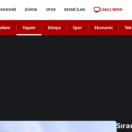
CANLI YAYIN
EKONOMİ
DÜNYA
SPOR
RESMİ İLAN
ndem
Yaşam
Dünya
Spor
Ekonomi
Tek
Sıra