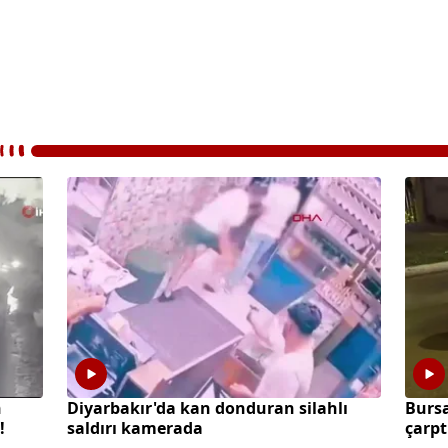
n
Diyarbakır'da kan donduran silahlı
Burs
!
saldırı kamerada
çarpt
kaybe