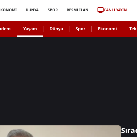
CANLI YAYIN
EKONOMİ
DÜNYA
SPOR
RESMİ İLAN
ndem
Yaşam
Dünya
Spor
Ekonomi
Tek
Sıra