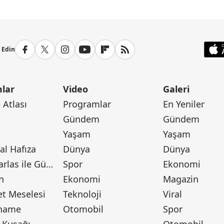
p Edin
lar
Video
Galeri
Atlası
Programlar
En Yeniler
Gündem
Gündem
Yaşam
Yaşam
l Hafıza
Dünya
Dünya
Canan Barlas ile Gündem
Spor
Ekonomi
n
Ekonomi
Magazin
t Meselesi
Teknoloji
Viral
tname
Otomobil
Spor
 Kuşağı
Otomobil