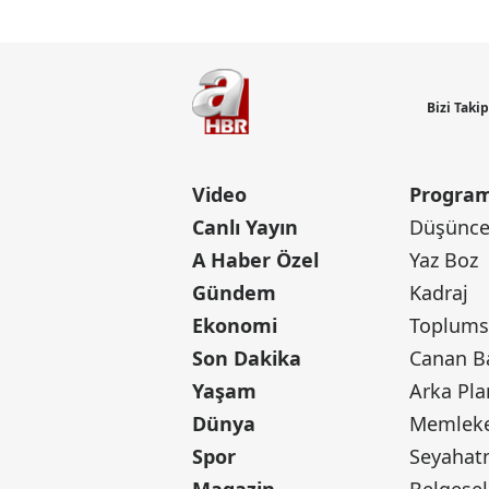
Bizi Taki
Video
Program
Canlı Yayın
Düşünce 
A Haber Özel
Yaz Boz
Gündem
Kadraj
Ekonomi
Toplumsa
Son Dakika
Yaşam
Arka Pla
Dünya
Memleke
Spor
Seyaha
Magazin
Belgesel