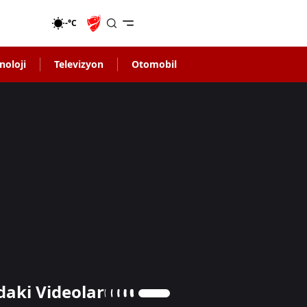
-°C
noloji
Televizyon
Otomobil
daki Videolar