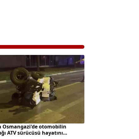
a Osmangazi'de otomobilin
ığı ATV sürücüsü hayatını
tti