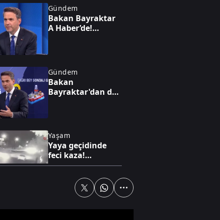
Gündem
Bakan Bayraktar
A Haber’de!
Karadeniz'de yeni
enerji hamlesi:
Türkiye
Bulgaristan'da
Gündem
sahaya iniyor
Bakan
Bayraktar'dan dev
enerji vizyonu!
Nükleerde 2030
hedefi, altında 1,4
trilyon dolarlık
Yaşam
hazine
Yaya geçidinde
feci kaza!
Karşıdan karşıya
geçmek isterken
can verdi!
Gündem
CHP'li başkanın
kirli çarkı deşifre