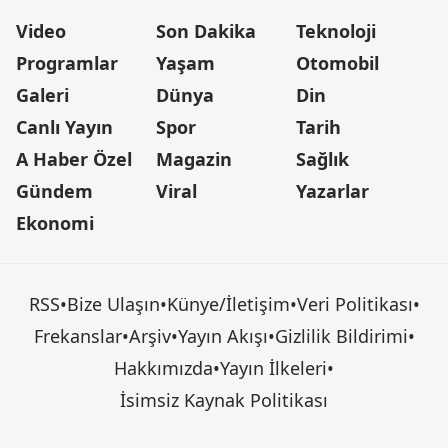
Video
Son Dakika
Teknoloji
Programlar
Yaşam
Otomobil
Galeri
Dünya
Din
Canlı Yayın
Spor
Tarih
A Haber Özel
Magazin
Sağlık
Gündem
Viral
Yazarlar
Ekonomi
RSS
•
Bize Ulaşın
•
Künye/İletişim
•
Veri Politikası
•
Frekanslar
•
Arşiv
•
Yayın Akışı
•
Gizlilik Bildirimi
•
Hakkımızda
•
Yayın İlkeleri
•
İsimsiz Kaynak Politikası