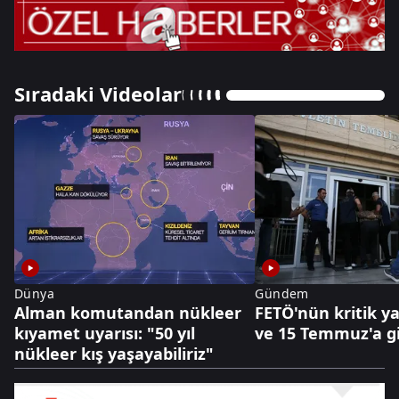
Sıradaki Videolar
Dünya
Gündem
Alman komutandan nükleer
FETÖ'nün kritik y
kıyamet uyarısı: "50 yıl
ve 15 Temmuz'a g
nükleer kış yaşayabiliriz"