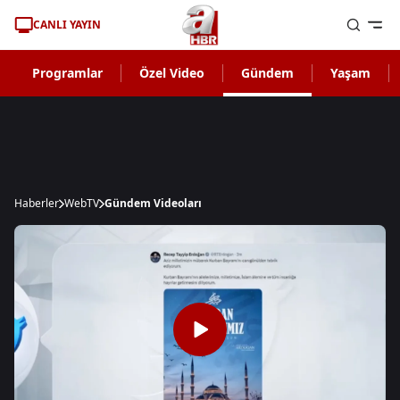
CANLI YAYIN
Programlar
Özel Video
Gündem
Yaşam
Haberler
WebTV
Gündem Videoları