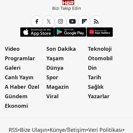
Bizi Takip Edin
Video
Son Dakika
Teknoloji
Programlar
Yaşam
Otomobil
Galeri
Dünya
Din
Canlı Yayın
Spor
Tarih
A Haber Özel
Magazin
Sağlık
Gündem
Viral
Yazarlar
Ekonomi
RSS
•
Bize Ulaşın
•
Künye/İletişim
•
Veri Politikası
•