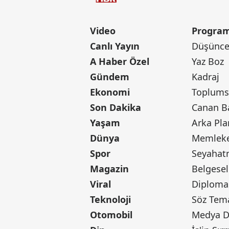
Video
Program
Canlı Yayın
Düşünce 
A Haber Özel
Yaz Boz
Gündem
Kadraj
Ekonomi
Toplumsa
Son Dakika
Yaşam
Arka Pla
Dünya
Memleke
Spor
Seyaha
Magazin
Belgesel
Viral
Diploma
Teknoloji
Söz Tem
Otomobil
Medya D