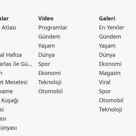
lar
Video
Galeri
Atlası
Programlar
En Yeniler
Gündem
Gündem
Yaşam
Yaşam
l Hafıza
Dünya
Dünya
Canan Barlas ile Gündem
Spor
Ekonomi
n
Ekonomi
Magazin
t Meselesi
Teknoloji
Viral
tname
Otomobil
Spor
 Kuşağı
Otomobil
si
Teknoloji
ası
ünyası