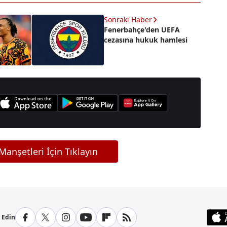
Sonraki Haber
Fenerbahçe'den UEFA
cezasına hukuk hamlesi
anşetleri İçin Tıklayın
p Edin