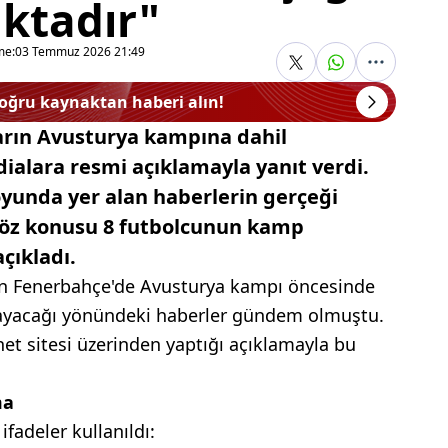
ktadır"
me:
03 Temmuz 2026 21:49
doğru kaynaktan haberi alın!
arın Avusturya kampına dahil
ialara resmi açıklamayla yanıt verdi.
oyunda yer alan haberlerin gerçeği
 söz konusu 8 futbolcunun kamp
ıkladı.
ren Fenerbahçe'de Avusturya kampı öncesinde
mayacağı yönündeki haberler gündem olmuştu.
rnet sitesi üzerinden yaptığı açıklamayla bu
ma
fadeler kullanıldı: