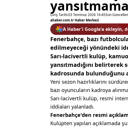
yansıtmama
Giriş Tarihi:
03 Temmuz 2026 16:45
Son Güncelle
ahaber.com.tr Haber Merkezi
A Haber’i Google'a ekleyin, 
Fenerbahçe, bazı futbolcul
edilmeyeceği yönündeki idd
Sarı-lacivertli kulüp, kamu
yansıtmadığını belirterek
kadrosunda bulunduğunu aç
Yeni sezon hazırlıklarını sürdü
bazı oyuncuların kadroya alın
Sarı-lacivertli kulüp, resmi inte
iddiaları yalanladı.
Fenerbahçe'den resmi açıkla
Kulüpten yapılan açıklamada şu i