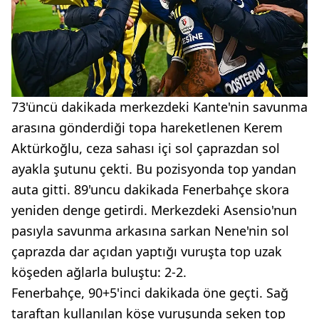
73'üncü dakikada merkezdeki Kante'nin savunma
arasına gönderdiği topa hareketlenen Kerem
Aktürkoğlu, ceza sahası içi sol çaprazdan sol
ayakla şutunu çekti. Bu pozisyonda top yandan
auta gitti. 89'uncu dakikada Fenerbahçe skora
yeniden denge getirdi. Merkezdeki Asensio'nun
pasıyla savunma arkasına sarkan Nene'nin sol
çaprazda dar açıdan yaptığı vuruşta top uzak
köşeden ağlarla buluştu: 2-2.
Fenerbahçe, 90+5'inci dakikada öne geçti. Sağ
taraftan kullanılan köşe vuruşunda seken top