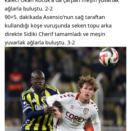
kaleci Okan Kocuk'a da çarpan meşin yuvarlak
ağlarla buluştu. 2-2
90+5. dakikada Asensio'nun sağ taraftan
kullandığı köşe vuruşunda seken topu arka
direkte Sidiki Cherif tamamladı ve meşin
yuvarlak ağlarla buluştu. 3-2