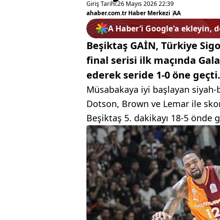
Giriş Tarihi:
26 Mayıs 2026 22:39
ahaber.com.tr Haber Merkezi
|
AA
A Haber’i Google'a ekleyin, 
Beşiktaş GAİN, Türkiye Sigo
final serisi ilk maçında Ga
ederek seride 1-0 öne geçti
Müsabakaya iyi başlayan siyah-be
Dotson, Brown ve Lemar ile skor 
Beşiktaş 5. dakikayı 18-5 önde g