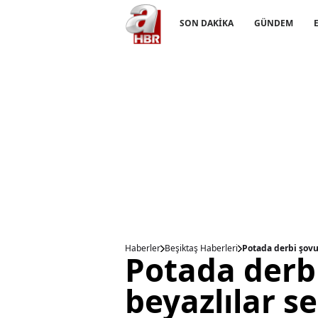
SON DAKİKA
GÜNDEM
Haberler
Beşiktaş Haberleri
Potada derbi şovu!
Potada derbi
beyazlılar se