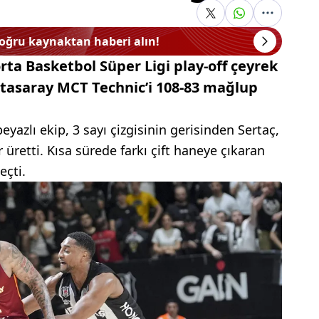
doğru kaynaktan haberi alın!
rta Basketbol Süper Ligi play-off çeyrek
latasaray MCT Technic’i 108-83 mağlup
.
yazlı ekip, 3 sayı çizgisinin gerisinden Sertaç,
üretti. Kısa sürede farkı çift haneye çıkaran
eçti.