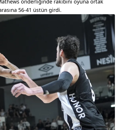
 Mathews önderliğinde rakibini oyuna ortak
arasına 56-41 üstün girdi.