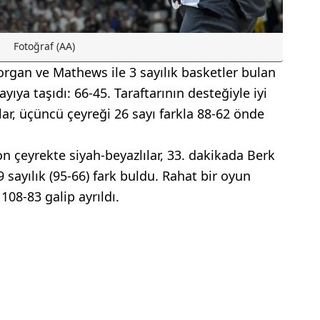
Fotoğraf (AA)
organ ve Mathews ile 3 sayılık basketler bulan
yıya taşıdı: 66-45. Taraftarının desteğiyle iyi
ar, üçüncü çeyreği 26 sayı farkla 88-62 önde
on çeyrekte siyah-beyazlılar, 33. dakikada Berk
9 sayılık (95-66) fark buldu. Rahat bir oyun
08-83 galip ayrıldı.