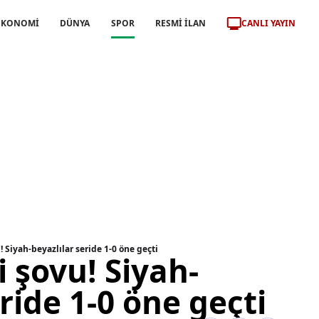
CANLI YAYIN
EKONOMİ
DÜNYA
SPOR
RESMİ İLAN
 Siyah-beyazlılar seride 1-0 öne geçti
 şovu! Siyah-
ride 1-0 öne geçti