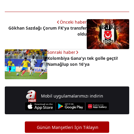
Önceki haber
Gökhan Sazdağı Çorum FK'ya transfer
oldu
Sonraki haber
Kolombiya Gana'yı tek golle geçti!
Namağlup son 16'ya
Mobil uygulamalarımızı indirin
Günün Manşetleri İçin Tıklayın