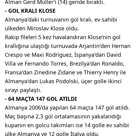
Alman Gerd Müller'i (14) geride bıraktı.
- GOL KRALI KLOSE
Almanya'daki turnuvanın gol kralı, ev sahibi
ülkeden Miroslav Klose oldu.
Rakip fileleri 5 kez havalandıran Klose'nin gol
krallığına ulaştığı turnuvada Arjantin'den Hernan
Crespo ve Maxi Rodriguez, İspanya'dan David
Villa ve Fernando Torres, Brezilya'dan Ronaldo,
Fransa'dan Zinedine Zidane ve Thierry Henry ile
Almanya'dan Lukas Podolski, üçer golle ikinci
sırayı paylaştı.
- 64 MAÇTA 147 GOL ATILDI
Almanya 2006'da yapılan 64 maçta 147 gol atıldı.
Maç başına 2,3 gol ortalamasının yakalandığı
kupanın en golcü takımları ise 14 golle ev sahibi
ülke Almanya ve 12 golle İtalya oldu.