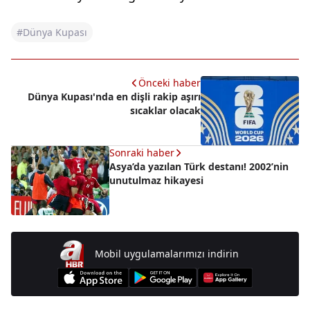
#Dünya Kupası
Önceki haber
Dünya Kupası'nda en dişli rakip aşırı
sıcaklar olacak
Sonraki haber
Asya’da yazılan Türk destanı! 2002’nin
unutulmaz hikayesi
Mobil uygulamalarımızı indirin