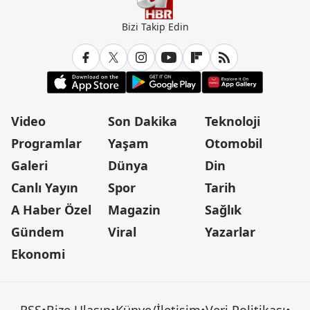
Bizi Takip Edin
Video
Son Dakika
Teknoloji
Programlar
Yaşam
Otomobil
Galeri
Dünya
Din
Canlı Yayın
Spor
Tarih
A Haber Özel
Magazin
Sağlık
Gündem
Viral
Yazarlar
Ekonomi
RSS
•
Bize Ulaşın
•
Künye/İletişim
•
Veri Politikası
•