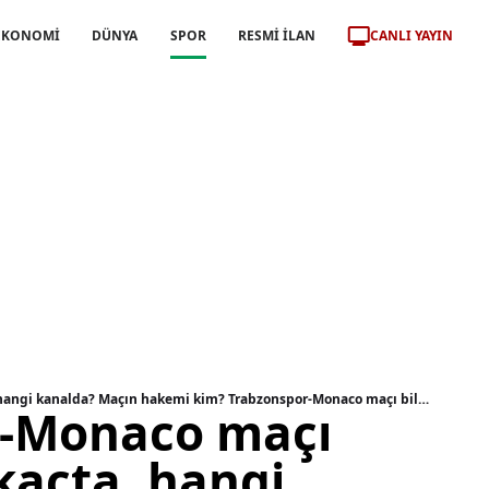
CANLI YAYIN
EKONOMİ
DÜNYA
SPOR
RESMİ İLAN
Trabzonspor-Monaco maçı bugün saat kaçta, hangi kanalda? Maçın hakemi kim? Trabzonspor-Monaco maçı bilet fiyatları ne kadar, kaç TL?
r-Monaco maçı
kaçta, hangi