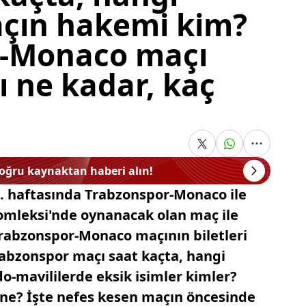
çın hakemi kim?
r-Monaco maçı
rı ne kadar, kaç
doğru kaynaktan haberi alın!
. haftasında Trabzonspor-Monaco ile
Komleksi'nde oynanacak olan maç ile
. Trabzonspor-Monaco maçının biletleri
rabzonspor maçı saat kaçta, hangi
o-mavililerde eksik isimler kimler?
e? İşte nefes kesen maçın öncesinde