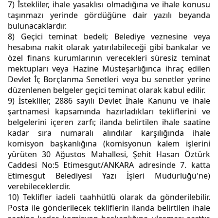
7) İstekliler, ihale yasaklısı olmadığına ve ihale konusu
taşınmazı yerinde gördüğüne dair yazılı beyanda
bulunacaklardır.
8) Geçici teminat bedeli; Belediye veznesine veya
hesabına nakit olarak yatırılabileceği gibi bankalar ve
özel finans kurumlarının verecekleri süresiz teminat
mektupları veya Hazine Müsteşarlığınca ihraç edilen
Devlet İç Borçlanma Senetleri veya bu senetler yerine
düzenlenen belgeler geçici teminat olarak kabul edilir.
9) İstekliler, 2886 sayılı Devlet İhale Kanunu ve ihale
şartnamesi kapsamında hazırladıkları tekliflerini ve
belgelerini içeren zarfı; ilanda belirtilen ihale saatine
kadar sıra numaralı alındılar karşılığında ihale
komisyon başkanlığına (komisyonun kalem işlerini
yürüten 30 Ağustos Mahallesi, Şehit Hasan Öztürk
Caddesi No:5 Etimesgut/ANKARA adresinde 7. katta
Etimesgut Belediyesi Yazı İşleri Müdürlüğü'ne)
verebileceklerdir.
10) Teklifler iadeli taahhütlü olarak da gönderilebilir.
Posta ile gönderilecek tekliflerin ilanda belirtilen ihale