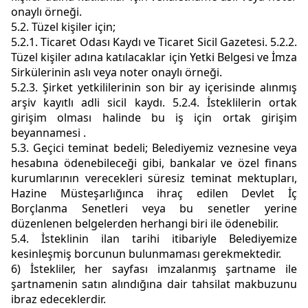
onaylı örneği.
5.2. Tüzel kişiler için;
5.2.1. Ticaret Odası Kaydı ve Ticaret Sicil Gazetesi. 5.2.2.
Tüzel kişiler adına katılacaklar için Yetki Belgesi ve İmza
Sirkülerinin aslı veya noter onaylı örneği.
5.2.3. Şirket yetkililerinin son bir ay içerisinde alınmış
arşiv kayıtlı adli sicil kaydı. 5.2.4. İsteklilerin ortak
girişim olması halinde bu iş için ortak girişim
beyannamesi .
5.3. Geçici teminat bedeli; Belediyemiz veznesine veya
hesabına ödenebileceği gibi, bankalar ve özel finans
kurumlarının verecekleri süresiz teminat mektupları,
Hazine Müsteşarlığınca ihraç edilen Devlet İç
Borçlanma Senetleri veya bu senetler yerine
düzenlenen belgelerden herhangi biri ile ödenebilir.
5.4. İsteklinin ilan tarihi itibariyle Belediyemize
kesinleşmiş borcunun bulunmaması gerekmektedir.
6) İstekliler, her sayfası imzalanmış şartname ile
şartnamenin satın alındığına dair tahsilat makbuzunu
ibraz edeceklerdir.