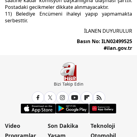
saatine kadar komisyon başkanlığına ulaşması şarttır.
Postadaki gecikmeler dikkate alınmayacaktır.
11) Belediye Encümeni ihaleyi yapıp yapmamakta
serbesttir.
İLANEN DUYURULUR
Basın No: ILN02499525
#ilan.gov.tr
Bizi Takip Edin
Video
Son Dakika
Teknoloji
Programlar
Yaşam
Otomobil