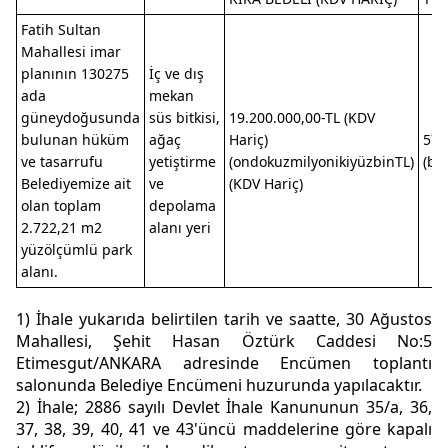
Fatih Sultan
Mahallesi imar
planının 130275
İç ve dış
ada
mekan
güneydoğusunda
süs bitkisi,
19.200.000,00-TL (KDV
bulunan hüküm
ağaç
Hariç)
576
ve tasarrufu
yetiştirme
(ondokuzmilyonikiyüzbinTL)
(be
Belediyemize ait
ve
(KDV Hariç)
olan toplam
depolama
2.722,21 m2
alanı yeri
yüzölçümlü park
alanı.
1) İhale yukarıda belirtilen tarih ve saatte, 30 Ağustos
Mahallesi, Şehit Hasan Öztürk Caddesi No:5
Etimesgut/ANKARA adresinde Encümen toplantı
salonunda Belediye Encümeni huzurunda yapılacaktır.
2) İhale; 2886 sayılı Devlet İhale Kanununun 35/a, 36,
37, 38, 39, 40, 41 ve 43'üncü maddelerine göre kapalı