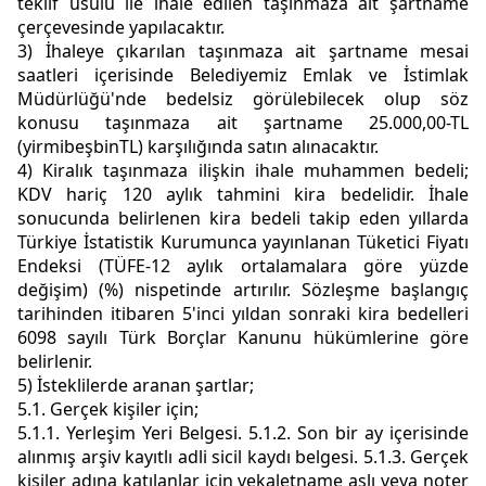
teklif usulü ile ihale edilen taşınmaza ait şartname
çerçevesinde yapılacaktır.
3) İhaleye çıkarılan taşınmaza ait şartname mesai
saatleri içerisinde Belediyemiz Emlak ve İstimlak
Müdürlüğü'nde bedelsiz görülebilecek olup söz
konusu taşınmaza ait şartname 25.000,00-TL
(yirmibeşbinTL) karşılığında satın alınacaktır.
4) Kiralık taşınmaza ilişkin ihale muhammen bedeli;
KDV hariç 120 aylık tahmini kira bedelidir. İhale
sonucunda belirlenen kira bedeli takip eden yıllarda
Türkiye İstatistik Kurumunca yayınlanan Tüketici Fiyatı
Endeksi (TÜFE-12 aylık ortalamalara göre yüzde
değişim) (%) nispetinde artırılır. Sözleşme başlangıç
tarihinden itibaren 5'inci yıldan sonraki kira bedelleri
6098 sayılı Türk Borçlar Kanunu hükümlerine göre
belirlenir.
5) İsteklilerde aranan şartlar;
5.1. Gerçek kişiler için;
5.1.1. Yerleşim Yeri Belgesi. 5.1.2. Son bir ay içerisinde
alınmış arşiv kayıtlı adli sicil kaydı belgesi. 5.1.3. Gerçek
kişiler adına katılanlar için vekaletname aslı veya noter