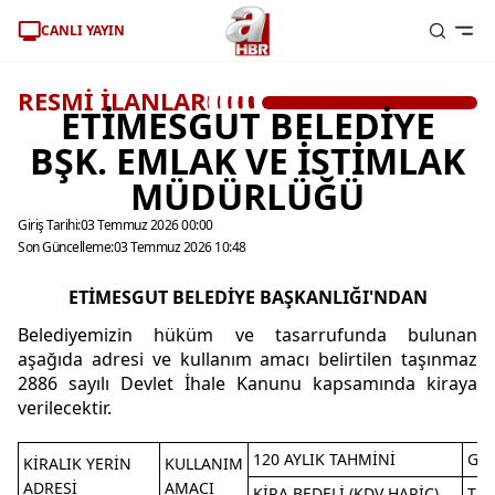
CANLI YAYIN
RESMİ İLANLAR
ETİMESGUT BELEDİYE
BŞK. EMLAK VE İSTİMLAK
MÜDÜRLÜĞÜ
Giriş Tarihi:
03 Temmuz 2026 00:00
Son Güncelleme:
03 Temmuz 2026 10:48
ETİMESGUT BELEDİYE BAŞKANLIĞI'NDAN
Belediyemizin hüküm ve tasarrufunda bulunan
aşağıda adresi ve kullanım amacı belirtilen taşınmaz
2886 sayılı Devlet İhale Kanunu kapsamında kiraya
verilecektir.
120 AYLIK TAHMİNİ
GEÇ
KİRALIK YERİN
KULLANIM
ADRESİ
AMACI
KİRA BEDELİ (KDV HARİÇ)
TEM