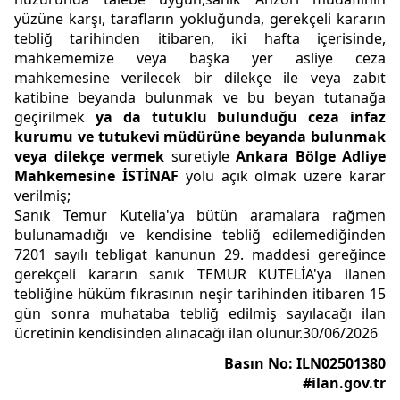
yüzüne karşı, tarafların yokluğunda, gerekçeli kararın
tebliğ tarihinden itibaren, iki hafta içerisinde,
mahkememize veya başka yer asliye ceza
mahkemesine verilecek bir dilekçe ile veya zabıt
katibine beyanda bulunmak ve bu beyan tutanağa
geçirilmek
ya da tutuklu bulunduğu ceza infaz
kurumu ve tutukevi müdürüne beyanda bulunmak
veya dilekçe vermek
suretiyle
Ankara Bölge Adliye
Mahkemesine İSTİNAF
yolu açık olmak üzere karar
verilmiş;
Sanık Temur Kutelia'ya bütün aramalara rağmen
bulunamadığı ve kendisine tebliğ edilemediğinden
7201 sayılı tebligat kanunun 29. maddesi gereğince
gerekçeli kararın sanık TEMUR KUTELİA'ya ilanen
tebliğine hüküm fıkrasının neşir tarihinden itibaren 15
gün sonra muhataba tebliğ edilmiş sayılacağı ilan
ücretinin kendisinden alınacağı ilan olunur.30/06/2026
Basın No: ILN02501380
#ilan.gov.tr