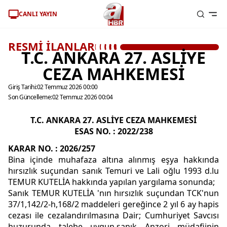
CANLI YAYIN
RESMİ İLANLAR
T.C. ANKARA 27. ASLİYE
CEZA MAHKEMESİ
Giriş Tarihi:
02 Temmuz 2026 00:00
Son Güncelleme:
02 Temmuz 2026 00:04
T.C. ANKARA 27. ASLİYE CEZA MAHKEMESİ
ESAS NO. : 2022/238
KARAR NO. : 2026/257
Bina içinde muhafaza altına alınmış eşya hakkında
hırsızlık suçundan sanık Temuri ve Lali oğlu 1993 d.lu
TEMUR KUTELİA hakkında yapılan yargılama sonunda;
Sanık TEMUR KUTELİA 'nın hırsızlık suçundan TCK'nun
37/1,142/2-h,168/2 maddeleri gereğince 2 yıl 6 ay hapis
cezası ile cezalandırılmasına Dair; Cumhuriyet Savcısı
huzurunda talebe uygun,sanık Anzori müdafiinin