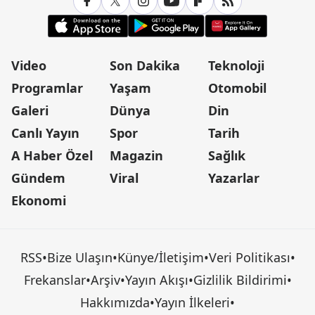
Video
Son Dakika
Teknoloji
Programlar
Yaşam
Otomobil
Galeri
Dünya
Din
Canlı Yayın
Spor
Tarih
A Haber Özel
Magazin
Sağlık
Gündem
Viral
Yazarlar
Ekonomi
RSS
•
Bize Ulaşın
•
Künye/İletişim
•
Veri Politikası
•
Frekanslar
•
Arşiv
•
Yayın Akışı
•
Gizlilik Bildirimi
•
Hakkımızda
•
Yayın İlkeleri
•