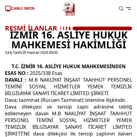
CANLI YAYIN
RESMİ İLANLAR
İZMİR 16. ASLİYE HUKUK
MAHKEMESİ HAKİMLİĞİ
Giriş Tarihi:
29 Haziran 2026 00:00
T.C. İZMİR 16. ASLİYE HUKUK MAHKEMESİNDEN
ESAS NO
:
2025/338 Esas
DAVALI
:
M.B NAKLİYAT İNŞAAT TAAHHÜT PERSONEL
TEMİNİ SOSYAL HİZMETLER YEMEK TEMİZLİK
BİLGİSAYAR SANAYİ TİCARET LİMİTED ŞİRKETİ
Dava; tazminat (Rücuen Tazminat) istemine ilişkindir.
Dava dilekçesi ve tensip zaptı adresine tebliğ
edilemeyen davalı M.B NAKLİYAT İNŞAAT TAAHHÜT
PERSONEL TEMİNİ SOSYAL HİZMETLER YEMEK
TEMİZLİK BİLGİSAYAR SANAYİ TİCARET LİMİTED
ŞİRKETİ'NE dava dilekçesi ile tensip zaptının ilanen