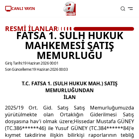
CANLI YAYIN
RESMİ İLANLAR
FATSA 1. SULH HUKUK
MAHKEMESİ SATIŞ
MEMURLUĞU
Giriş Tarihi:
19 Haziran 2026 00:01
Son Güncelleme:
19 Haziran 2026 00:03
T
.C.
FATSA
1. (SULH HUKUK MAH.) SATIŞ
MEMURLUĞUNDAN
İLAN
2025/19 Ort. Gid. Satış Satış Memurluğumuzda
yürütülmekte olan Ortaklığın Giderilmesi Satış
dosyasına hav'i olmak üzere;Hissedar Mustafa GÜNEY
(TC.386******46) ile Yusuf GÜNEY (TC.384******84)'e
kıymet takdirine ilişkin bilirkişi raporlarının tebliğ