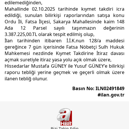
edilemediğinden,
Mahallinde 02.10.2025 tarihinde kıymet takdiri icra
edildiği, sunulan bilirkişi raporlarından satışa konu
Ordu İli, Fatsa İlçesi, Sakarya Mahallesinde kaim 148
Ada 12 Parsel sayılı taşınmazın değerinin
3.387.225,00.TL olarak tespit edilmiş olup,
İlan tarihinden itibaren İ.İ.K.nun 128/a maddesi
gereğince 7 gün içerisinde Fatsa Nöbetçi Sulh Hukuk
Mahkemesi nezdinde Kıymet Takdirine İtiraz davası
açmak suretiyle itiraz yasa yolu açık olmak üzere,
Hissedarlar Mustafa GÜNEY ile Yusuf GÜNEY'e bilirkişi
raporu tebliği yerine geçmek ve geçerli olmak üzere
ilanen tebliğ olunur.
Basın No: ILN02491849
#ilan.gov.tr
Bizi Takip Edin