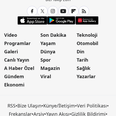
Video
Son Dakika
Teknoloji
Programlar
Yaşam
Otomobil
Galeri
Dünya
Din
Canlı Yayın
Spor
Tarih
A Haber Özel
Magazin
Sağlık
Gündem
Viral
Yazarlar
Ekonomi
RSS
•
Bize Ulaşın
•
Künye/İletişim
•
Veri Politikası
•
Frekanslar
•
Arşiv
•
Yayın Akışı
•
Gizlilik Bildirimi
•