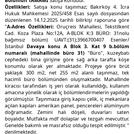
Bölümün TAMAMI
Satışa Konudur.
Özellikleri:
Satışa konu taşınmaz; Bakırköy 4. İcra
Hukuk Mahkemesi 2025/458 Esas sayılı dosyasından
düzenlenen 14.12.2025 tarihli bilirkişi raporuna göre
"
A-Adres Özellikleri
:
Oruçreis Mahallesi, Tekstilkent
Cad. Koza Plaza No:12A, A-BLOK K:3 BÜRO: 31nolu
bağımsız bölüm) UAVT:(31);3966700407 Esenler/
İstanbul
Davaya konu A Blok 3. Kat 9 b.bölüm
numaralı (mahallinde büro 31)
"Büro", kuzeybatı
cephedeki bina girişine göre sağ arka tarafta köşe
konumlu olarak yer almaktadır. Projeye göre brüt
yaklaşık 300 m2, net 255 m2 alanlı taşınmaz, tek
hacimli büro bölümünden oluşmaktadır. Mahallinde
kiracısı tarafından iş yeri olarak kullanıldığı, kullanım
amacına yönelik olarak iç bölümlendirmelerin yapıldığı
görülmüştür. Taşınmaza giriş kapısı çelik, iç mekanlara
açılan kapıları amerikan panel, pencereleri alüminyum
doğramadır. Zemini halı döşeli, duvarları saten
boyalıdır. Mutfakta mdf dolaplar ve tezgah mevcuttur.
Genelde bakımlı ve masrafsız olduğu tespit edilmiştir. "
denilmektedir.