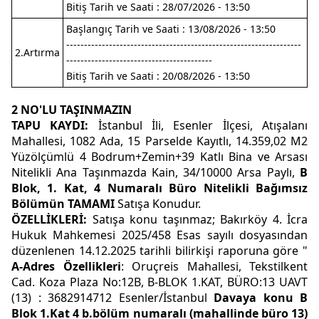
Bitiş Tarih ve Saati : 28/07/2026 - 13:50
Başlangıç Tarih ve Saati : 13/08/2026 - 13:50
------------------------------------------------------------------
2.Artırma
-----------------------------------------
Bitiş Tarih ve Saati : 20/08/2026 - 13:50
2 NO'LU TAŞINMAZIN
T
APU
K
AYDI:
İstanbul İli, Esenler İlçesi, Atışalanı
Mahallesi, 1082 Ada, 15 Parselde Kayıtlı, 14.359,02 M2
Yüzölçümlü 4 Bodrum+Zemin+39 Katlı Bina ve Arsası
Nitelikli Ana Taşınmazda Kain, 34/10000 Arsa Paylı,
B
Blok, 1. Kat, 4 Numaralı Büro Nitelikli Bağımsız
Bölümün TAMAMI
Satışa Konudur.
ÖZELLİKLERİ:
Satışa konu taşınmaz; Bakırköy 4. İcra
Hukuk Mahkemesi 2025/458 Esas sayılı dosyasından
düzenlenen 14.12.2025 tarihli bilirkişi raporuna göre "
A-Adres Özellikleri
: Oruçreis Mahallesi, Tekstilkent
Cad. Koza Plaza No:12B, B-BLOK 1.KAT, BÜRO:13 UAVT
(13) : 3682914712 Esenler/İstanbul
Davaya konu B
Blok 1.Kat 4 b.bölüm numaralı (mahallinde büro 13)