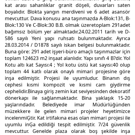
kat arası sahanlıklar granit döşeli, duvarları saten
boyalıdır. Blokta yangın merdiveni ve 6 adet asansör
mevcuttur. Dava konusu ana taşınmazda A-Blok:131, B-
Blok:130 Ve C-Blok:30 B.B. olmak üzeretoplam 291adet
bağımsız bölüm yer almaktadır.24.02.2011 tarih ve D-
586 sayılı Yeni yapı ruhsatı bulunmaktadır. Ayrıca
28.03.2014 / D1878 sayılı iskan belgesi bulunmaktadır.
Buna göre: 291 adet işyeri-büro amaçlı taşınmazlar için
toplam 124623 m2 inşaat alanlıdır. Yapı sınıfı 4 B?dir. Yol
Kotu altı kat Sayısı:4 ; Yol kotu üstü kat sayısı:40 olup
toplam 44 katlı olarak onaylı mimari projesine göre
inşa edilmiştir. Projesi ile uyumludur. Binanın dış
cephesi kısmi kompozit ve kısmi cam giydirme
cephelidir.Binaya giriş zemin kat seviyesinden dekoratif
dönerkapı ile sağlanmaktadır. Bina yaklaşık 15-20
yaşlarındadır. Belediyede imar Müdürlüğünden
müzekkere ile gelen mimari projeler heyetimizce
incelenmiĢtir. Kat irtifakına esas olan mimari projesi ile
uyumlu inĢa edildiği tespit edilmiştir. 7/24 güvenlik
mevcuttur. Genelde plaza olarak boş şekilde inşa