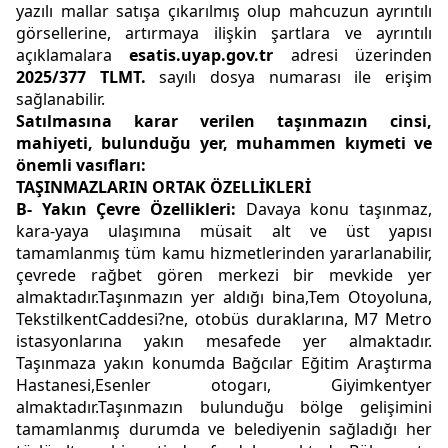
yazılı mallar satışa çıkarılmış olup mahcuzun ayrıntılı
görsellerine, artırmaya ilişkin şartlara ve ayrıntılı
açıklamalara
esatis.uyap.gov.tr
adresi üzerinden
2025/377 TLMT.
sayılı dosya numarası ile erişim
sağlanabilir.
Satılmasına karar verilen taşınmazın cinsi,
mahiyeti, bulunduğu yer, muhammen kıymeti ve
önemli vasıfları:
TAŞINMAZLARIN ORTAK ÖZELLİKLERİ
B- Yakın Çevre Özellikleri:
Davaya konu taşınmaz,
kara-yaya ulaşımına müsait alt ve üst yapısı
tamamlanmış tüm kamu hizmetlerinden yararlanabilir,
çevrede rağbet gören merkezi bir mevkide yer
almaktadır.Taşınmazın yer aldığı bina,Tem Otoyoluna,
TekstilkentCaddesi?ne, otobüs duraklarına, M7 Metro
istasyonlarına yakın mesafede yer almaktadır.
Taşınmaza yakın konumda Bağcılar Eğitim Araştırma
Hastanesi,Esenler otogarı, Giyimkentyer
almaktadır.Taşınmazın bulunduğu bölge gelişimini
tamamlanmış durumda ve belediyenin sağladığı her