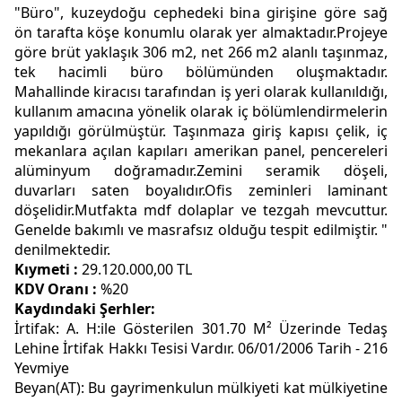
"Büro", kuzeydoğu cephedeki bina girişine göre sağ
ön tarafta köşe konumlu olarak yer almaktadır.Projeye
göre brüt yaklaşık 306 m2, net 266 m2 alanlı taşınmaz,
tek hacimli büro bölümünden oluşmaktadır.
Mahallinde kiracısı tarafından iş yeri olarak kullanıldığı,
kullanım amacına yönelik olarak iç bölümlendirmelerin
yapıldığı görülmüştür. Taşınmaza giriş kapısı çelik, iç
mekanlara açılan kapıları amerikan panel, pencereleri
alüminyum doğramadır.Zemini seramik döşeli,
duvarları saten boyalıdır.Ofis zeminleri laminant
döşelidir.Mutfakta mdf dolaplar ve tezgah mevcuttur.
Genelde bakımlı ve masrafsız olduğu tespit edilmiştir. "
denilmektedir.
Kıymeti :
29.120.000,00 TL
KDV Oranı :
%20
Kaydındaki Şerhler:
İrtifak: A. H:ile Gösterilen 301.70 M² Üzerinde Tedaş
Lehine İrtifak Hakkı Tesisi Vardır. 06/01/2006 Tarih - 216
Yevmiye
Beyan(AT): Bu gayrimenkulun mülkiyeti kat mülkiyetine