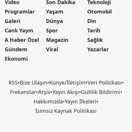
Video
Son Dakika
Teknoloji
Programlar
Yaşam
Otomobil
Galeri
Dünya
Din
Canlı Yayın
Spor
Tarih
A Haber Özel
Magazin
Sağlık
Gündem
Viral
Yazarlar
Ekonomi
RSS
•
Bize Ulaşın
•
Künye/İletişim
•
Veri Politikası
•
Frekanslar
•
Arşiv
•
Yayın Akışı
•
Gizlilik Bildirimi
•
Hakkımızda
•
Yayın İlkeleri
•
İsimsiz Kaynak Politikası