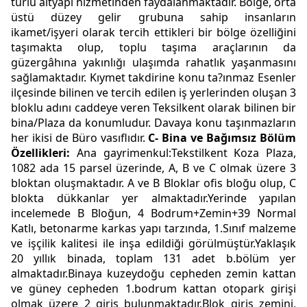
türlü altyapı hizmetinden faydalanmaktadır. Bölge, orta
üstü düzey gelir grubuna sahip insanların
ikamet/işyeri olarak tercih ettikleri bir bölge özelliğini
taşımakta olup, toplu taşıma araçlarının da
güzergâhına yakınlığı ulaşımda rahatlık yaşanmasını
sağlamaktadır. Kıymet takdirine konu ta?ınmaz Esenler
ilçesinde bilinen ve tercih edilen iş yerlerinden oluşan 3
bloklu adını caddeye veren Teksilkent olarak bilinen bir
bina/Plaza da konumludur. Davaya konu taşınmazların
her ikisi de Büro vasıflıdır.
C- Bina ve Bağımsız Bölüm
Özellikleri:
Ana gayrimenkul:Tekstilkent Koza Plaza,
1082 ada 15 parsel üzerinde, A, B ve C olmak üzere 3
bloktan oluşmaktadır. A ve B Bloklar ofis bloğu olup, C
blokta dükkanlar yer almaktadır.Yerinde yapılan
incelemede B Bloğun, 4 Bodrum+Zemin+39 Normal
Katlı, betonarme karkas yapı tarzında, 1.Sınıf malzeme
ve işçilik kalitesi ile inşa edildiği görülmüştür.Yaklaşık
20 yıllık binada, toplam 131 adet b.bölüm yer
almaktadır.Binaya kuzeydoğu cepheden zemin kattan
ve güney cepheden 1.bodrum kattan otopark girişi
olmak üzere 2 giriş bulunmaktadır.Blok giriş zemini,