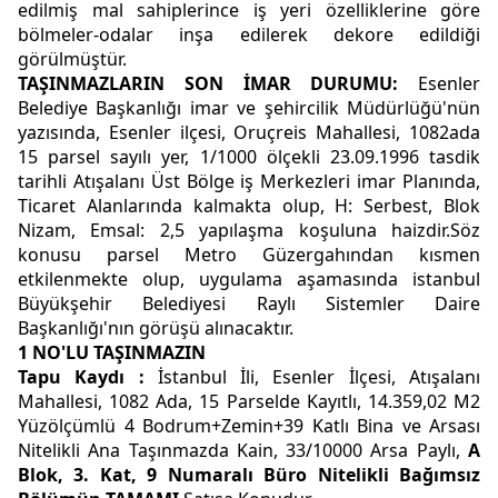
edilmiş mal sahiplerince iş yeri özelliklerine göre
bölmeler-odalar inşa edilerek dekore edildiği
görülmüştür.
TAŞINMAZLARIN SON İMAR DURUMU:
Esenler
Belediye Başkanlığı imar ve şehircilik Müdürlüğü'nün
yazısında, Esenler ilçesi, Oruçreis Mahallesi, 1082ada
15 parsel sayılı yer, 1/1000 ölçekli 23.09.1996 tasdik
tarihli Atışalanı Üst Bölge iş Merkezleri imar Planında,
Ticaret Alanlarında kalmakta olup, H: Serbest, Blok
Nizam, Emsal: 2,5 yapılaşma koşuluna haizdir.Söz
konusu parsel Metro Güzergahından kısmen
etkilenmekte olup, uygulama aşamasında istanbul
Büyükşehir Belediyesi Raylı Sistemler Daire
Başkanlığı'nın görüşü alınacaktır.
1 NO'LU TAŞINMAZIN
T
apu
K
aydı :
İstanbul İli, Esenler İlçesi, Atışalanı
Mahallesi, 1082 Ada, 15 Parselde Kayıtlı, 14.359,02 M2
Yüzölçümlü 4 Bodrum+Zemin+39 Katlı Bina ve Arsası
Nitelikli Ana Taşınmazda Kain, 33/10000 Arsa Paylı,
A
Blok, 3. Kat, 9 Numaralı Büro Nitelikli Bağımsız