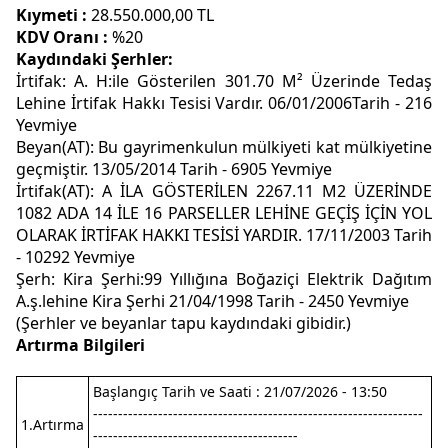
Kıymeti :
28.550.000,00 TL
KDV Oranı :
%20
Kaydındaki Şerhler:
İrtifak: A. H:ile Gösterilen 301.70 M² Üzerinde Tedaş
Lehine İrtifak Hakkı Tesisi Vardır. 06/01/2006Tarih - 216
Yevmiye
Beyan(AT): Bu gayrimenkulun mülkiyeti kat mülkiyetine
geçmiştir. 13/05/2014 Tarih - 6905 Yevmiye
İrtifak(AT): A İLA GÖSTERİLEN 2267.11 M2 ÜZERİNDE
1082 ADA 14 İLE 16 PARSELLER LEHİNE GEÇİŞ İÇİN YOL
OLARAK İRTİFAK HAKKI TESİSİ YARDIR. 17/11/2003 Tarih
- 10292 Yevmiye
Şerh: Kira Şerhi:99 Yıllığına Boğaziçi Elektrik Dağıtım
A.ş.lehine Kira Şerhi 21/04/1998 Tarih - 2450 Yevmiye
(Şerhler ve beyanlar tapu kaydındaki gibidir.)
Artırma Bilgileri
Başlangıç Tarih ve Saati : 21/07/2026 - 13:50
------------------------------------------------------------------
1.Artırma
-----------------------------------------