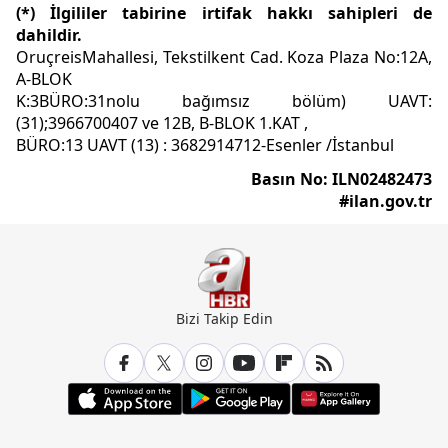
(*) İlgililer tabirine irtifak hakkı sahipleri de
dahildir.
OruçreisMahallesi, Tekstilkent Cad. Koza Plaza No:12A,
A-BLOK
K:3BÜRO:31nolu bağımsız bölüm) UAVT:
(31);3966700407 ve 12B, B-BLOK 1.KAT ,
BÜRO:13 UAVT (13) : 3682914712-Esenler /İstanbul
Basın No: ILN02482473
#ilan.gov.tr
Bizi Takip Edin