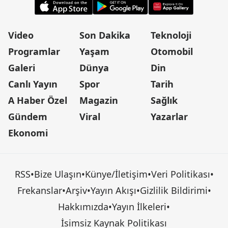
Video
Son Dakika
Teknoloji
Programlar
Yaşam
Otomobil
Galeri
Dünya
Din
Canlı Yayın
Spor
Tarih
A Haber Özel
Magazin
Sağlık
Gündem
Viral
Yazarlar
Ekonomi
RSS
•
Bize Ulaşın
•
Künye/İletişim
•
Veri Politikası
•
Frekanslar
•
Arşiv
•
Yayın Akışı
•
Gizlilik Bildirimi
•
Hakkımızda
•
Yayın İlkeleri
•
İsimsiz Kaynak Politikası