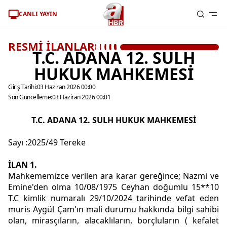
CANLI YAYIN
RESMİ İLANLAR
T.C. ADANA 12. SULH
HUKUK MAHKEMESİ
Giriş Tarihi:
03 Haziran 2026 00:00
Son Güncelleme:
03 Haziran 2026 00:01
T.C. ADANA 12. SULH HUKUK MAHKEMESİ
Sayı :2025/49 Tereke
İLAN 1.
Mahkememizce verilen ara karar gereğince; Nazmi ve
Emine'den olma 10/08/1975 Ceyhan doğumlu 15**10
T.C kimlik numaralı 29/10/2024 tarihinde vefat eden
muris Aygül Çam'ın mali durumu hakkında bilgi sahibi
olan, mirasçıların, alacaklıların, borçluların ( kefalet