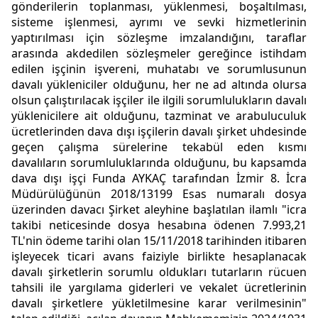
gönderilerin toplanması, yüklenmesi, boşaltılması,
sisteme işlenmesi, ayrımı ve sevki hizmetlerinin
yaptırılması için sözleşme imzalandığını, taraflar
arasında akdedilen sözleşmeler gereğince istihdam
edilen işçinin işvereni, muhatabı ve sorumlusunun
davalı yükleniciler olduğunu, her ne ad altında olursa
olsun çalıştırılacak işçiler ile ilgili sorumlulukların davalı
yüklenicilere ait olduğunu, tazminat ve arabuluculuk
ücretlerinden dava dışı işçilerin davalı şirket uhdesinde
geçen çalışma sürelerine tekabül eden kısmı
davalıların sorumluluklarında olduğunu, bu kapsamda
dava dışı işçi Funda AYKAÇ tarafından İzmir 8. İcra
Müdürülüğünün 2018/13199 Esas numaralı dosya
üzerinden davacı Şirket aleyhine başlatılan ilamlı "icra
takibi neticesinde dosya hesabına ödenen 7.993,21
TL'nin ödeme tarihi olan 15/11/2018 tarihinden itibaren
işleyecek ticari avans faiziyle birlikte hesaplanacak
davalı şirketlerin sorumlu oldukları tutarların rücuen
tahsili ile yargılama giderleri ve vekalet ücretlerinin
davalı şirketlere yükletilmesine karar verilmesinin"