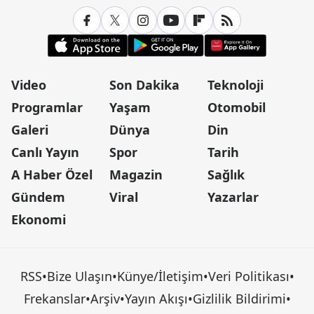
Video
Son Dakika
Teknoloji
Programlar
Yaşam
Otomobil
Galeri
Dünya
Din
Canlı Yayın
Spor
Tarih
A Haber Özel
Magazin
Sağlık
Gündem
Viral
Yazarlar
Ekonomi
RSS
•
Bize Ulaşın
•
Künye/İletişim
•
Veri Politikası
•
Frekanslar
•
Arşiv
•
Yayın Akışı
•
Gizlilik Bildirimi
•