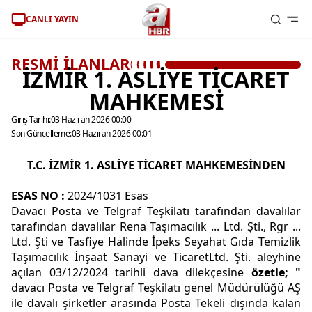
CANLI YAYIN
RESMİ İLANLAR
İZMİR 1. ASLİYE TİCARET
MAHKEMESİ
Giriş Tarihi:
03 Haziran 2026 00:00
Son Güncelleme:
03 Haziran 2026 00:01
T.C. İZMİR 1. ASLİYE TİCARET MAHKEMESİNDEN
ESAS NO
:
2024/1031 Esas
Davacı Posta ve Telgraf Teşkilatı tarafından davalılar
tarafından davalılar Rena Taşımacılık ... Ltd. Şti., Rgr ...
Ltd. Şti ve Tasfiye Halinde İpeks Seyahat Gıda Temizlik
Taşımacılık İnşaat Sanayi ve TicaretLtd. Şti. aleyhine
açılan 03/12/2024 tarihli dava dilekçesine
özetle; "
davacı Posta ve Telgraf Teşkilatı genel Müdürülüğü AŞ
ile davalı şirketler arasında Posta Tekeli dışında kalan