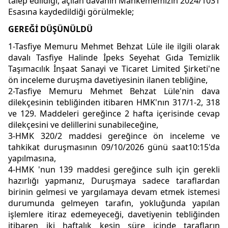
talep edildiği, açılan davanın Mahkememizin 2024/1031
Esasına kaydedildiği görülmekle;
GEREĞİ DÜŞÜNÜLDÜ
1-Tasfiye Memuru Mehmet Behzat Lüle ile ilgili olarak
davalı Tasfiye Halinde İpeks Seyehat Gıda Temizlik
Taşımacılık İnşaat Sanayi ve Ticaret Limited Şirketi'ne
ön inceleme duruşma davetiyesinin ilanen tebliğine,
2-Tasfiye Memuru Mehmet Behzat Lüle'nin dava
dilekçesinin tebliğinden itibaren HMK'nın 317/1-2, 318
ve 129. Maddeleri gereğince 2 hafta içerisinde cevap
dilekçesini ve delillerini sunabileceğine,
3-HMK 320/2 maddesi gereğince ön inceleme ve
tahkikat duruşmasının 09/10/2026 günü saat10:15'da
yapılmasına,
4-HMK 'nun 139 maddesi gereğince sulh için gerekli
hazırlığı yapmanız, Duruşmaya sadece taraflardan
birinin gelmesi ve yargılamaya devam etmek istemesi
durumunda gelmeyen tarafın, yokluğunda yapılan
işlemlere itiraz edemeyeceği, davetiyenin tebliğinden
itibaren iki haftalık kesin süre içinde tarafların