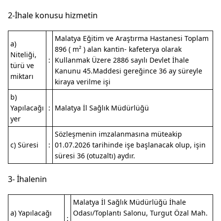
2-İhale konusu hizmetin
Malatya Eğitim ve Araştırma Hastanesi Toplam
a)
896 ( m² ) alan kantin- kafeterya olarak
Niteliği,
:
Kullanmak Üzere 2886 sayılı Devlet İhale
türü ve
Kanunu 45.Maddesi gereğince 36 ay süreyle
miktarı
kiraya verilme işi
b)
Yapılacağı
:
Malatya İl Sağlık Müdürlüğü
yer
Sözleşmenin imzalanmasına müteakip
c) Süresi
:
01.07.2026 tarihinde işe başlanacak olup, işin
süresi 36 (otuzaltı) aydır.
3- İhalenin
Malatya İl Sağlık Müdürlüğü İhale
a) Yapılacağı
Odası/Toplantı Salonu, Turgut Özal Mah.
: