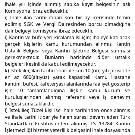
ihale yılı içinde alınmış sabıka kayıt belgesinin aslı
Komisyona ibraz edilecektir.
ı) İhale ilan tarihi itibari son bir ay içerisinde temin
edilmiş SGK ve Vergi Dairesinden borcu olmadığına
dair belgeyi komisyona ibraz edecektir.
i) Kantin ve büfe yeri kiralama işi için; ihaleye katılacak
gerçek kişilerin kamu kurumundan alınmış Kantin
Ustalık Belgesi veya Kantin İşletme Belgesi sunması
gerekmektedir. Bunların haricinde diğer ustalık
belgeleri kesinlikle kabul edilmeyecektir.
k) İstekliler, ilan tarihi itibari ile son 10 (on) yıl içerisinde
en az 600(altıyüz) yatak kapasiteli Kamu Hastane
kantini, büfesi, kafeteryası alanlarında faaliyet gösterip
işin 10 tamamlandığına ilişkin kamu kurum ve
kuruluşlarından alınmış referans veya iş deneyim
belgesi sunacaklardır.
l) İstekliler, Tüzel kişi ise ihale tarihinden önce alınmış
ve ihale tarihi itibariyle halen süresi devam eden Türk
Standartları Enstitüsünden alınmış TS 13284 Kantin
İşletmeciliği hizmet yeterlilik belgesini ihale dosyasında