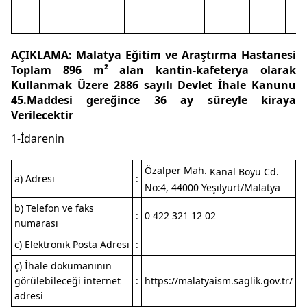
AÇIKLAMA: Malatya Eğitim ve Araştırma Hastanesi
Toplam 896 m² alan kantin-kafeterya olarak
Kullanmak Üzere 2886 sayılı Devlet İhale Kanunu
45.Maddesi gereğince 36 ay süreyle kiraya
Verilecektir
1-İdarenin
Özalper Mah.
Kanal Boyu Cd.
a) Adresi
:
No:4, 44000 Yeşilyurt/Malatya
b) Telefon ve faks
:
0 422 321 12 02
numarası
c) Elektronik Posta Adresi
:
ç) İhale dokümanının
görülebileceği internet
:
https://malatyaism.saglik.gov.tr/
adresi