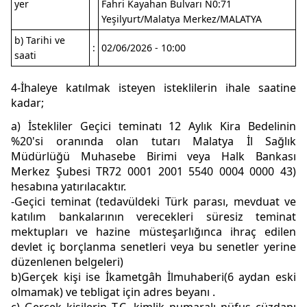
yer
Fahri Kayahan Bulvarı N0:71
Yeşilyurt/Malatya Merkez/MALATYA
b) Tarihi ve
:
02/06/2026 - 10:00
saati
4-İhaleye katılmak isteyen isteklilerin ihale saatine
kadar;
a) İstekliler Geçici teminatı 12 Aylık Kira Bedelinin
%20'si oranında olan tutarı Malatya İl Sağlık
Müdürlüğü Muhasebe Birimi veya Halk Bankası
Merkez Şubesi TR72 0001 2001 5540 0004 0000 43)
hesabına yatırılacaktır.
-Geçici teminat (tedavüldeki Türk parası, mevduat ve
katılım bankalarının verecekleri süresiz teminat
mektupları ve hazine müsteşarlığınca ihraç edilen
devlet iç borçlanma senetleri veya bu senetler yerine
düzenlenen belgeleri)
b)Gerçek kişi ise İkametgâh İlmuhaberi(6 aydan eski
olmamak) ve tebligat için adres beyanı .