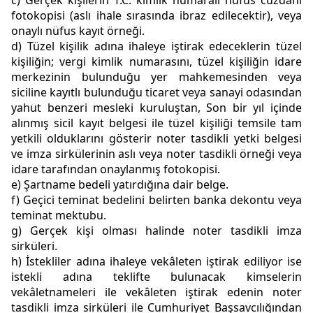
c) Gerçek kişilerin T.C. kimlik numaralı nüfus cüzdanı
fotokopisi (aslı ihale sırasında ibraz edilecektir), veya
onaylı nüfus kayıt örneği.
d) Tüzel kişilik adına ihaleye iştirak edeceklerin tüzel
kişiliğin; vergi kimlik numarasını, tüzel kişiliğin idare
merkezinin bulunduğu yer mahkemesinden veya
siciline kayıtlı bulunduğu ticaret veya sanayi odasından
yahut benzeri mesleki kuruluştan, Son bir yıl içinde
alınmış sicil kayıt belgesi ile tüzel kişiliği temsile tam
yetkili olduklarını gösterir noter tasdikli yetki belgesi
ve imza sirkülerinin aslı veya noter tasdikli örneği veya
idare tarafından onaylanmış fotokopisi.
e) Şartname bedeli yatırdığına dair belge.
f) Geçici teminat bedelini belirten banka dekontu veya
teminat mektubu.
g) Gerçek kişi olması halinde noter tasdikli imza
sirküleri.
h) İstekliler adına ihaleye vekâleten iştirak ediliyor ise
istekli adına teklifte bulunacak kimselerin
vekâletnameleri ile vekâleten iştirak edenin noter
tasdikli imza sirküleri ile Cumhuriyet Başsavcılığından