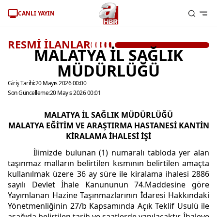
CANLI YAYIN
RESMİ İLANLAR
MALATYA İL SAĞLIK
MÜDÜRLÜĞÜ
Giriş Tarihi:
20 Mayıs 2026 00:00
Son Güncelleme:
20 Mayıs 2026 00:01
MALATYA İL SAĞLIK MÜDÜRLÜĞÜ
MALATYA EĞİTİM VE ARAŞTIRMA HASTANESİ KANTİN
KİRALAMA İHALESİ İŞİ
İlimizde bulunan (1) numaralı tabloda yer alan
taşınmaz malların belirtilen kısmının belirtilen amaçta
kullanılmak üzere 36 ay süre ile kiralama ihalesi 2886
sayılı Devlet İhale Kanununun 74.Maddesine göre
Yayımlanan Hazine Taşınmazlarının İdaresi Hakkındaki
Yönetmenliğinin 27/b Kapsamında Açık Teklif Usulü ile
aşağıda belirtilen tarih ve saatlerde yapılacaktır. İhaleye