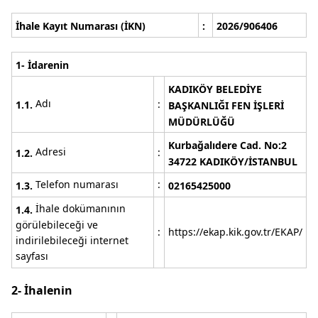
İhale Kayıt Numarası (İKN)
:
2026/906406
1- İdarenin
KADIKÖY BELEDİYE
Adı
:
1.1.
BAŞKANLIĞI FEN İŞLERİ
MÜDÜRLÜĞÜ
Kurbağalıdere
Cad. No:2
Adresi
:
1.2.
34722 KADIKÖY/İSTANBUL
Telefon numarası
:
1.3.
02165425000
İhale dokümanının
1.4.
görülebileceği ve
:
https://ekap.kik.gov.tr/EKAP/
indirilebileceği internet
sayfası
2- İhalenin