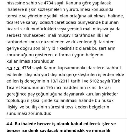
hissesine sahip ve 4734 sayılı Kanuna göre yapılacak
ihalelere ilişkin sözleşmelerin yürütülmesi konusunda
temsile ve yönetime yetkili olan ortağına ait olması halinde,
ticaret ve sanayi odası/ticaret odası bünyesinde bulunan
ticaret sicili müdürlükleri veya yeminli mali müşavir ya da
serbest muhasebeci mali müşavir tarafından ilk ilan
tarihinden sonra düzenlenen ve düzenlendiği tarihten
geriye doğru son bir yıldır kesintisiz olarak bu şartların
korunduğunu gösteren, e-forma uygun belgenin
kullanılması zorunludur.
4734 sayılı Kanun kapsamındaki idarelere taahhüt
4.3.1.2.
edilenler dışında yurt dışında gerçekleştirilen işlerden elde
edilen iş deneyiminin 13/1/2011 tarihli ve 6102 sayılı Türk
Ticaret Kanununun 195 inci maddesinin ikinci fıkrası
gereğince pay çoğunluğuna dayanarak kurulan şirketler
topluluğu ilişkisi içinde kullanılması halinde bu hukuki
ilişkiyi ve bu ilişkinin süresini tevsik eden belgelerin
sunulması zorunludur.
4.4. Bu ihalede benzer iş olarak kabul edilecek işler ve
benzer işe denk sayılacak mühendislik ve mimarlık