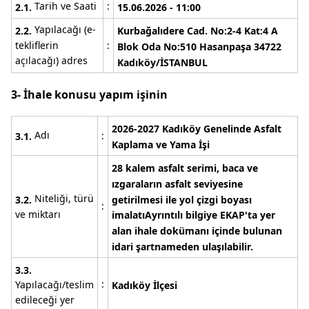
Tarih ve Saati
:
2.1.
15.06.2026 -
11:00
Yapılacağı (e-
2.2.
Kurbağalıdere
Cad. No:2-4 Kat:4 A
tekliflerin
:
Blok Oda No:510 Hasanpaşa 34722
açılacağı) adres
Kadıköy/İSTANBUL
3- İhale konusu yapım işinin
2026-2027 Kadıköy Genelinde Asfalt
Adı
:
3.1.
Kaplama ve Yama İşi
28 kalem asfalt serimi, baca ve
ızgaraların asfalt seviyesine
Niteliği, türü
getirilmesi ile yol çizgi boyası
3.2.
:
ve miktarı
imalatı
Ayrıntılı bilgiye
EKAP'ta
yer
alan ihale dokümanı içinde bulunan
idari şartnameden ulaşılabilir.
3.3.
:
Yapılacağı/teslim
Kadıköy İlçesi
edileceği yer