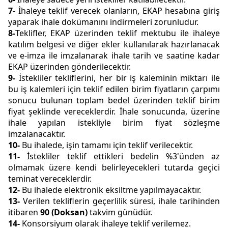
7-
İhaleye teklif verecek olanların, EKAP hesabına giriş
yaparak ihale dokümanını indirmeleri zorunludur.
8-
Teklifler, EKAP üzerinden teklif mektubu ile ihaleye
katılım belgesi ve diğer ekler kullanılarak hazırlanacak
ve e-imza ile imzalanarak ihale tarih ve saatine kadar
EKAP üzerinden gönderilecektir.
9-
İstekliler tekliflerini, her bir iş kaleminin miktarı ile
bu iş kalemleri için teklif edilen birim fiyatların çarpımı
sonucu bulunan toplam bedel üzerinden teklif birim
fiyat şeklinde vereceklerdir. İhale sonucunda, üzerine
ihale yapılan istekliyle birim fiyat sözleşme
imzalanacaktır.
10-
Bu ihalede, işin tamamı için teklif verilecektir.
11-
İstekliler teklif ettikleri bedelin %3'ünden az
olmamak üzere kendi belirleyecekleri tutarda geçici
teminat vereceklerdir.
12-
Bu ihalede elektronik eksiltme yapılmayacaktır.
13-
Verilen tekliflerin geçerlilik süresi, ihale tarihinden
itibaren
90 (Doksan)
takvim günüdür.
14-
Konsorsiyum olarak ihaleye teklif verilemez.