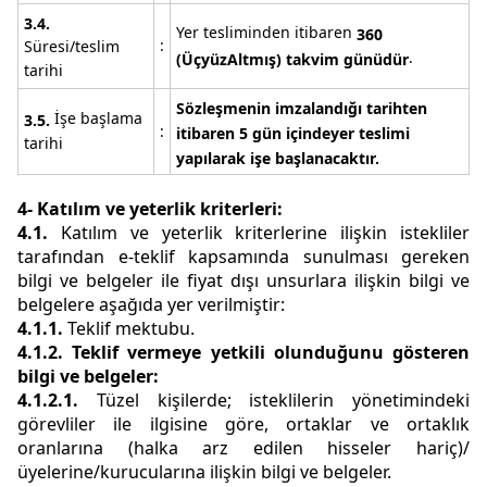
3.4.
Yer tesliminden itibaren
360
:
Süresi/teslim
.
(
ÜçyüzAltmış
) takvim günüdür
tarihi
Sözleşmenin imzalandığı tarihten
İşe başlama
3.5.
:
itibaren 5 gün içinde
yer teslimi
tarihi
yapılarak işe başlanacaktır.
4- Katılım ve yeterlik kriterleri:
4.1
.
Katılım ve yeterlik kriterlerine ilişkin istekliler
tarafından e-teklif kapsamında sunulması gereken
bilgi ve belgeler ile fiyat dışı unsurlara ilişkin bilgi ve
belgelere aşağıda yer verilmiştir:
4.1.1.
Teklif mektubu.
4.1.2. Teklif vermeye yetkili olunduğunu gösteren
bilgi ve belgeler:
4.1.2.1.
Tüzel kişilerde; isteklilerin yönetimindeki
görevliler ile ilgisine göre, ortaklar ve ortaklık
oranlarına (halka arz edilen hisseler hariç)/
üyelerine/kurucularına ilişkin bilgi ve belgeler.