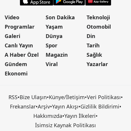
Video
Son Dakika
Teknoloji
Programlar
Yaşam
Otomobil
Galeri
Dünya
Din
Canlı Yayın
Spor
Tarih
A Haber Özel
Magazin
Sağlık
Gündem
Viral
Yazarlar
Ekonomi
RSS
•
Bize Ulaşın
•
Künye/İletişim
•
Veri Politikası
•
Frekanslar
•
Arşiv
•
Yayın Akışı
•
Gizlilik Bildirimi
•
Hakkımızda
•
Yayın İlkeleri
•
İsimsiz Kaynak Politikası