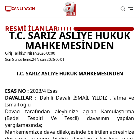
CANLI YAYIN
RESMİ İLANLAR
T.C. SARIZ ASLİYE HUKUK
MAHKEMESİNDEN
Giriş Tarihi:
24 Nisan 2026 00:00
Son Güncelleme:
24 Nisan 2026 00:01
T.C. SARIZ ASLİYE HUKUK MAHKEMESİNDEN
ESAS NO
:
2023/4 Esas
DAVALILAR
:
Dahili Davalı İSMAİL YILDIZ ,Fatma ve
İsmail oğlu
Davacı tarafından aleyhinize açılan Kamulaştırma
(Bedel Tespiti Ve Tescil) davasının yapılan
yargılamasında;
Mahkememizce dava dilekçesinde belirtilen adresinize
duruşma gününü bildirir davetiye çıkarılmış olup,