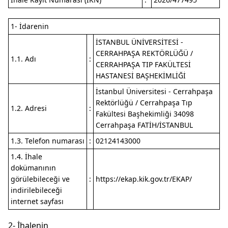
1- İdarenin
İSTANBUL ÜNİVERSİTESİ -
CERRAHPAŞA REKTÖRLÜĞÜ /
1.1. Adı
:
CERRAHPAŞA TIP FAKÜLTESİ
HASTANESİ BAŞHEKİMLİĞİ
İstanbul Üniversitesi - Cerrahpaşa
Rektörlüğü / Cerrahpaşa Tıp
1.2. Adresi
:
Fakültesi Başhekimliği 34098
Cerrahpaşa FATİH/İSTANBUL
1.3. Telefon numarası
:
02124143000
1.4. İhale
dokümanının
görülebileceği ve
:
https://ekap.kik.gov.tr/EKAP/
indirilebileceği
internet sayfası
2- İhalenin