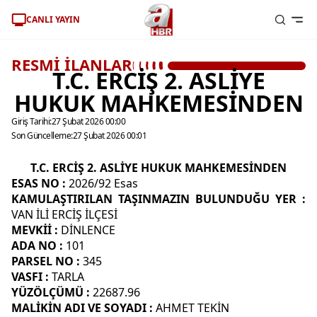
CANLI YAYIN
RESMİ İLANLAR
T.C. ERCİŞ 2. ASLİYE
HUKUK MAHKEMESİNDEN
Giriş Tarihi:
27 Şubat 2026 00:00
Son Güncelleme:
27 Şubat 2026 00:01
T.C. ERCİŞ 2. ASLİYE HUKUK MAHKEMESİNDEN
ESAS NO :
2026/92 Esas
KAMULAŞTIRILAN TAŞINMAZIN
BULUNDUĞU YER
:
VAN İLİ ERCİŞ İLÇESİ
MEVKİİ
:
DİNLENCE
ADA NO
:
101
PARSEL NO
:
345
VASFI
:
TARLA
YÜZÖLÇÜMÜ
:
22687.96
MALİKİN ADI VE SOYADI
:
AHMET TEKİN