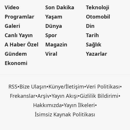
Video
Son Dakika
Teknoloji
Programlar
Yaşam
Otomobil
Galeri
Dünya
Din
Canlı Yayın
Spor
Tarih
A Haber Özel
Magazin
Sağlık
Gündem
Viral
Yazarlar
Ekonomi
RSS
•
Bize Ulaşın
•
Künye/İletişim
•
Veri Politikası
•
Frekanslar
•
Arşiv
•
Yayın Akışı
•
Gizlilik Bildirimi
•
Hakkımızda
•
Yayın İlkeleri
•
İsimsiz Kaynak Politikası