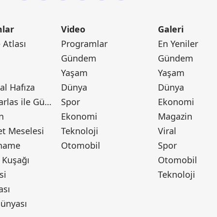
lar
Video
Galeri
Atlası
Programlar
En Yeniler
Gündem
Gündem
Yaşam
Yaşam
l Hafıza
Dünya
Dünya
Canan Barlas ile Gündem
Spor
Ekonomi
n
Ekonomi
Magazin
t Meselesi
Teknoloji
Viral
tname
Otomobil
Spor
 Kuşağı
Otomobil
si
Teknoloji
ası
ünyası