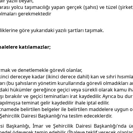
ir yazılı beyan,
arası yolcu taşımacılığı yapan gerçek (şahıs) ve tüzel (şirke
 olmaları gerekmektedir
iklerine göre yukarıdaki yazılı şartları taşımak.
halelere katılamazlar;
rmak ve denetlemekle görevli olanlar,
 ikinci dereceye kadar (ikinci derece dahil) kan ve sıhri hısımla
akları (bu şahısların yönetim kurullarında görevli olmadıkları 
rdaki hükümler gereğince geçici veya sürekli olarak kamu ih
ışı bırakılır ve geçici teminatları irat kaydedilir. Ayrıca bu
lmışsa teminat gelir kaydedilir ihale iptal edilir.
artnamede belirtilen belgeler ile belirtilen maddelere uygun 
ehircilik Dairesi Başkanlığı'na teslim edeceklerdir.
 Başkanlığı, İmar ve Şehircilik Dairesi Başkanlığı'nda ücre
edel ödeyerek temin edebilir. (İhaleye teklif verecek olanla