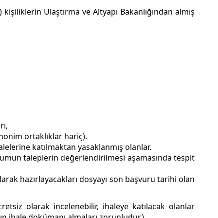
t) kişiliklerin Ulaştırma ve Altyapı Bakanlığından almış
rı,
anonim ortaklıklar hariç).
alelerine katılmaktan yasaklanmış olanlar.
 durumun taleplerin değerlendirilmesi aşamasında tespit
olarak hazırlayacakları dosyayı son başvuru tarihi olan
tsiz olarak incelenebilir, ihaleye katılacak olanlar
rın ihale dokümanı almaları zorunludur.)