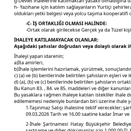
g-Devlet ihalelerine katılmaktan yasaklı olmadığına da
h- Yazıhane için katılım sağlayanların Yurtiçi şehirler
oldukları yetki belgesi veya yolcu taşıma kooperatifi
-C- İŞ ORTAKLIĞI OLMASI HALİNDE:
-Ortak olarak girilecekse Gerçek ya da Tüzel kişil
İHALEYE KATILAMAYACAK OLANLAR:
Aşağıdaki şahıslar doğrudan veya dolaylı olarak i
İhaleyi yapan idarenin;
a)İta amirleri,
b)İhale işlemlerini hazırlamak, yürütmek, sonuçlandı
c) (a) ve (b) bentlerinde belirtilen şahısların eşleri ve
d) (a), (b) ve (c) bentlerinde belirtilen şahısların ort
Bu Kanun 83. , 84. ve 85. maddeleri ve diğer kanunla
Bu yasaklara rağmen ihaleye katılan istekliler ihale d
edilememesi nedeniyle bunlardan biri üzerine ihale yapı
1-Taşınmaz Satışı ihalesine teklif verecekler; ş
09.03.2026 Tarih ve 16.00 saatine kadar İmar ve Ş
2-İhale Şartnamesi Hatay Büyükşehir Belediyesi
şartname ve diğer dökümanlar için 1.000,00-TL b