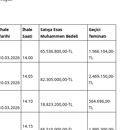
İhale
İhale
Satışa Esas
Geçici
Tarihi
Saati
Muhammen Bedeli
Teminatı
65.536.800,00-TL
1.966.104,00-
10.03.2026
14.00
TL
14.05
2.469.150,00-
82.305.000,00-TL
10.03.2026
TL
14.10
564.696,00-
18.823.200,00-TL
10.03.2026
TL
14.15
66.510.000,00-TL
1.995.300,00-