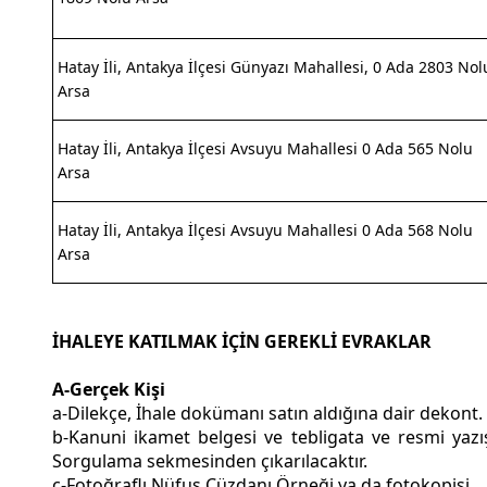
Hatay İli, Antakya İlçesi Günyazı Mahallesi, 0 Ada 2803 Nol
Arsa
Hatay İli, Antakya İlçesi Avsuyu Mahallesi 0 Ada 565 Nolu
Arsa
Hatay İli, Antakya İlçesi Avsuyu Mahallesi 0 Ada 568 Nolu
Arsa
İHALEYE KATILMAK İÇİN GEREKLİ EVRAKLAR
A-Gerçek Kişi
a-Dilekçe, İhale dokümanı satın aldığına dair dekont.
b-Kanuni ikamet belgesi ve tebligata ve resmi yazış
Sorgulama sekmesinden çıkarılacaktır.
c-Fotoğraflı Nüfus Cüzdanı Örneği ya da fotokopisi,