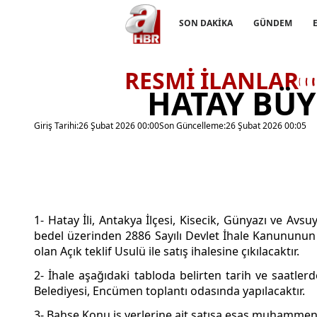
SON DAKİKA
GÜNDEM
RESMİ İLANLAR
HATAY BÜY
Giriş Tarihi:
26 Şubat 2026 00:00
Son Güncelleme:
26 Şubat 2026 00:05
1- Hatay İli, Antakya İlçesi, Kisecik, Günyazı ve Av
bedel üzerinden 2886 Sayılı Devlet İhale Kanununun 
olan Açık teklif Usulü ile satış ihalesine çıkılacaktır.
2- İhale aşağıdaki tabloda belirten tarih ve saatle
Belediyesi, Encümen toplantı odasında yapılacaktır.
3- Bahse Konu iş yerlerine ait satışa esas muhammen b