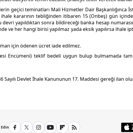
lerin geçici teminatları Mali Hizmetler Dair Başkanlığınca İ
an ihale kararının tebliğinden itibaren 15 (Onbeş) gün içind
apu devri yapıldıktan sonra bildireceği banka hesap numarası
nde ve her hangi birisi yapılmaz yada eksik yapılırsa ihale ip
üman için ödenen ücret iade edilmez.
yesi Encümeni) teklif bedeli uygun bulup bulmamada tam 
6 Sayılı Devlet İhale Kanununun 17. Maddesi gereği ilan olu
p Edin