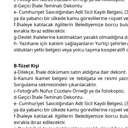
d-Geçici İhale Teminatı Dekontu
e- Cumhuriyet Savcılığından Adli Sicil Kaydı Belgesi
ya da yabancı bir ülkede kamu görevlilerine rüşvet v
f-İhaleye katılacak ilgililerin Belediyemize borcu b
evrakla ibraz edilecektir.
g-Devlet ihalelerine katılmaktan yasaklı olmadığına da
h- Yazıhane için katılım sağlayanların Yurtiçi şehirler
oldukları yetki belgesi veya yolcu taşıma kooperatifi
B-Tüzel Kişi
a-Dilekçe, İhale dokümanı satın aldığına dair dekont.
b-Kanuni ikamet belgesi ve tebligata ve resmi yazış
Sorgulama sekmesinden çıkarılacaktır.
c-Fotoğraflı Nüfus Cüzdanı Örneği ya da fotokopisi,
d-Geçici İhale Teminatı Dekontu.
e- Cumhuriyet Savcılığından Adli Sicil Kaydı Belgesi
ya da yabancı bir ülkede kamu görevlilerine rüşvet v
f-İhaleye katılacak ilgililerin Belediyemize borcu b
evrakla ibraz edilecektir.