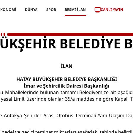
CANLI YAYIN
EKONOMİ
DÜNYA
SPOR
RESMİ İLAN
ÜKŞEHİR BELEDİYE 
İLAN
HATAY BÜYÜKŞEHİR BELEDİYE BAŞKANLIĞI
İmar ve Şehircilik Dairesi Başkanlığı
suyu Mahallelerinde bulunan tamamı Belediyemize ait aşağıd
yasal Limit üzerinde olanlar 35/a maddesine göre Kapalı Tek
rde Antakya Şehirler Arası Otobüs Terminali Yanı Ulaşım Da
edel ve geçici teminat miktarları aşağıdaki tabloda belirtilm