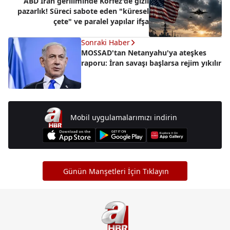
ABD İran geriliminde Körfez'de gizli
pazarlık! Süreci sabote eden "küresel
çete" ve paralel yapılar ifşa
Sonraki Haber
MOSSAD'tan Netanyahu'ya ateşkes
raporu: İran savaşı başlarsa rejim yıkılır
Mobil uygulamalarımızı indirin
Günün Manşetleri İçin Tıklayın