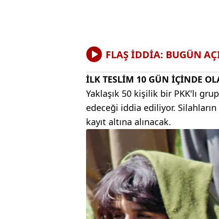
FLAŞ İDDİA: BUGÜN AÇ
İLK TESLİM 10 GÜN İÇİNDE OL
Yaklaşık 50 kişilik bir PKK'lı gr
edeceği iddia ediliyor. Silahları
kayıt altına alınacak.