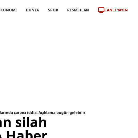
CANLI YAYIN
EKONOMİ
DÜNYA
SPOR
RESMİ İLAN
arında çarpıcı iddia: Açıklama bugün gelebilir
n silah
A Haber