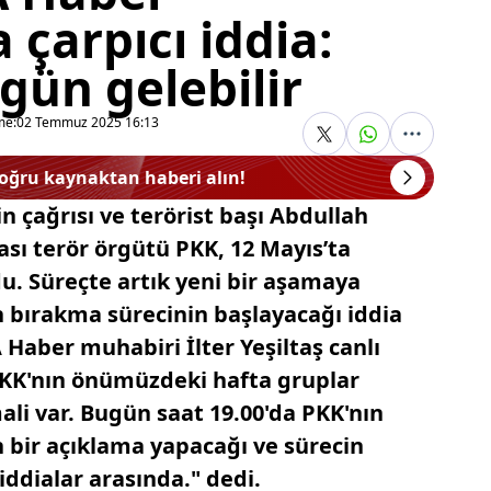
 çarpıcı iddia:
gün gelebilir
me:
02 Temmuz 2025 16:13
doğru kaynaktan haberi alın!
n çağrısı ve terörist başı Abdullah
ası terör örgütü PKK, 12 Mayıs’ta
u. Süreçte artık yeni bir aşamaya
h bırakma sürecinin başlayacağı iddia
A Haber muhabiri İlter Yeşiltaş canlı
"PKK'nın önümüzdeki hafta gruplar
ali var. Bugün saat 19.00'da PKK'nın
in bir açıklama yapacağı ve sürecin
iddialar arasında." dedi.