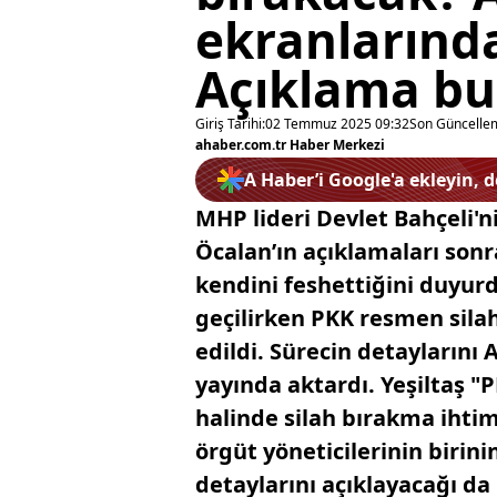
ekranlarında
Açıklama bu
Giriş Tarihi:
02 Temmuz 2025 09:32
Son Güncelle
ahaber.com.tr Haber Merkezi
A Haber’i Google'a ekleyin, 
MHP lideri Devlet Bahçeli'ni
Öcalan’ın açıklamaları sonr
kendini feshettiğini duyurd
geçilirken PKK resmen sila
edildi. Sürecin detaylarını 
yayında aktardı. Yeşiltaş 
halinde silah bırakma ihtim
örgüt yöneticilerinin birin
detaylarını açıklayacağı da 