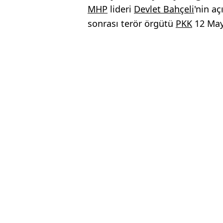
MHP
lideri
Devlet Bahçeli
'nin a
sonrası terör örgütü
PKK
12 Mayı