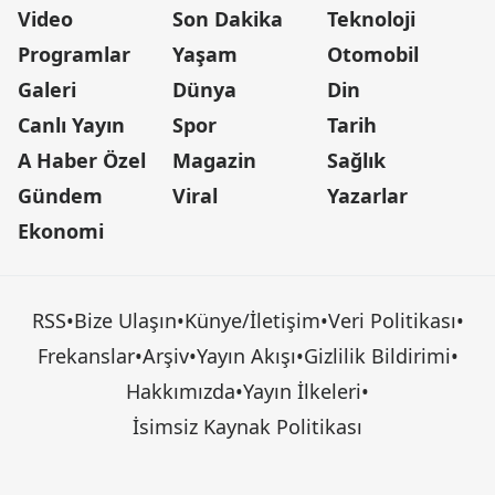
Video
Son Dakika
Teknoloji
Programlar
Yaşam
Otomobil
Galeri
Dünya
Din
Canlı Yayın
Spor
Tarih
A Haber Özel
Magazin
Sağlık
Gündem
Viral
Yazarlar
Ekonomi
RSS
•
Bize Ulaşın
•
Künye/İletişim
•
Veri Politikası
•
Frekanslar
•
Arşiv
•
Yayın Akışı
•
Gizlilik Bildirimi
•
Hakkımızda
•
Yayın İlkeleri
•
İsimsiz Kaynak Politikası