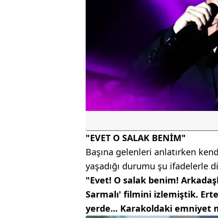
"EVET O SALAK BENİM"
Başına gelenleri anlatırken ke
yaşadığı durumu şu ifadelerle dil
"Evet! O salak benim! Arkadaşl
Sarmalı' filmini izlemiştik. Er
yerde... Karakoldaki emniyet m