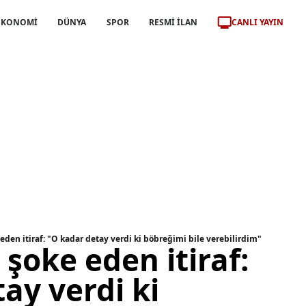
CANLI YAYIN
EKONOMİ
DÜNYA
SPOR
RESMİ İLAN
eden itiraf: "O kadar detay verdi ki böbreğimi bile verebilirdim"
şoke eden itiraf:
ay verdi ki