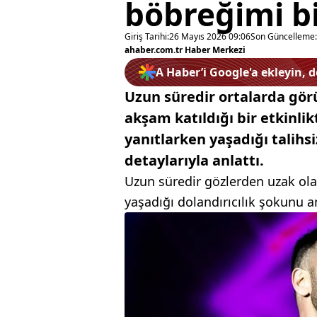
böbreğimi bi
Giriş Tarihi:
26 Mayıs 2026 09:06
Son Güncelleme:
ahaber.com.tr Haber Merkezi
A Haber’i Google'a ekleyin, 
Uzun süredir ortalarda gör
akşam katıldığı bir etkinli
yanıtlarken yaşadığı talihsi
detaylarıyla anlattı.
Uzun süredir gözlerden uzak olan
yaşadığı dolandırıcılık şokunu an