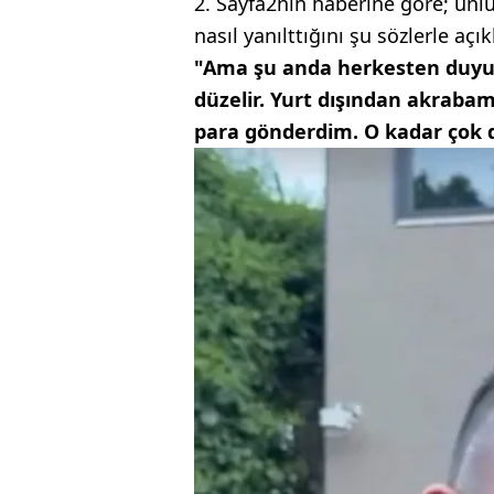
2. Sayfa2nın haberine göre; ünlü 
nasıl yanılttığını şu sözlerle açık
"Ama şu anda herkesten duyuy
düzelir. Yurt dışından akrabam
para gönderdim. O kadar çok de