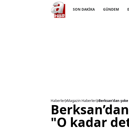
SON DAKİKA
GÜNDEM
Haberler
Magazin Haberleri
Berksan’dan şoke 
Berksan’dan 
"O kadar det