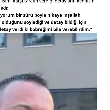
isim, karşı tarafın verdiği detayların kendisini
ladı:
orum bir sürü böyle hikaye inşallah
 olduğunu söylediği ve detay bildiği için
tay verdi ki böbreğimi bile verebilirdim."