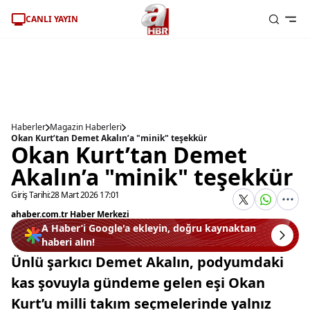
CANLI YAYIN
Haberler
Magazin Haberleri
Okan Kurt’tan Demet Akalın’a "minik" teşekkür
Okan Kurt’tan Demet
Akalın’a "minik" teşekkür
Giriş Tarihi:
28 Mart 2026 17:01
ahaber.com.tr Haber Merkezi
A Haber’i Google'a ekleyin, doğru kaynaktan
haberi alın!
Ünlü şarkıcı Demet Akalın, podyumdaki
kas şovuyla gündeme gelen eşi Okan
Kurt’u milli takım seçmelerinde yalnız