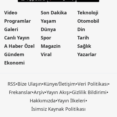
Video
Son Dakika
Teknoloji
Programlar
Yaşam
Otomobil
Galeri
Dünya
Din
Canlı Yayın
Spor
Tarih
A Haber Özel
Magazin
Sağlık
Gündem
Viral
Yazarlar
Ekonomi
RSS
•
Bize Ulaşın
•
Künye/İletişim
•
Veri Politikası
•
Frekanslar
•
Arşiv
•
Yayın Akışı
•
Gizlilik Bildirimi
•
Hakkımızda
•
Yayın İlkeleri
•
İsimsiz Kaynak Politikası