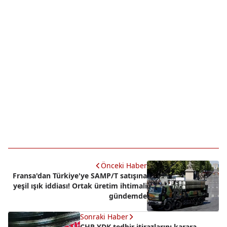
Önceki Haber
Fransa'dan Türkiye'ye SAMP/T satışına
yeşil ışık iddiası! Ortak üretim ihtimali
gündemde
Sonraki Haber
CHP YDK tedbir itirazlarını karara