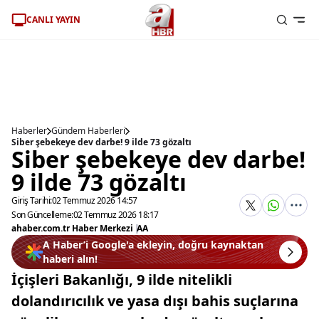
CANLI YAYIN
Haberler
Gündem Haberleri
Siber şebekeye dev darbe! 9 ilde 73 gözaltı
Siber şebekeye dev darbe!
9 ilde 73 gözaltı
Giriş Tarihi:
02 Temmuz 2026 14:57
Son Güncelleme:
02 Temmuz 2026 18:17
ahaber.com.tr Haber Merkezi
|
AA
A Haber’i Google'a ekleyin, doğru kaynaktan
haberi alın!
İçişleri Bakanlığı, 9 ilde nitelikli
dolandırıcılık ve yasa dışı bahis suçlarına