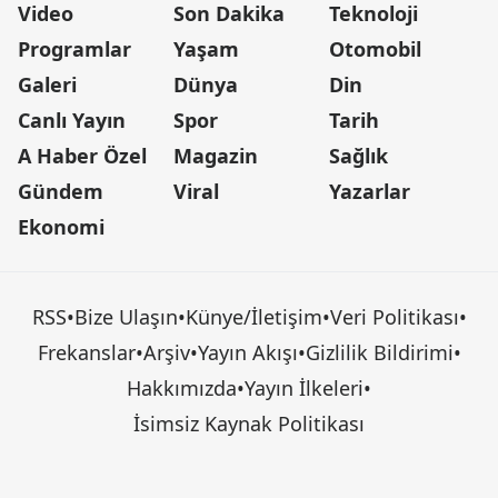
Video
Son Dakika
Teknoloji
Programlar
Yaşam
Otomobil
Galeri
Dünya
Din
Canlı Yayın
Spor
Tarih
A Haber Özel
Magazin
Sağlık
Gündem
Viral
Yazarlar
Ekonomi
RSS
•
Bize Ulaşın
•
Künye/İletişim
•
Veri Politikası
•
Frekanslar
•
Arşiv
•
Yayın Akışı
•
Gizlilik Bildirimi
•
Hakkımızda
•
Yayın İlkeleri
•
İsimsiz Kaynak Politikası