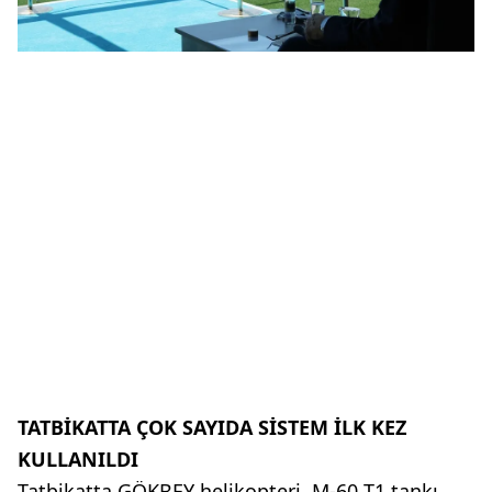
TATBİKATTA ÇOK SAYIDA SİSTEM İLK KEZ
KULLANILDI
Tatbikatta GÖKBEY helikopteri, M-60 T1 tankı,