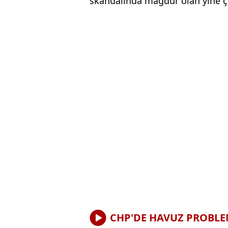
skandalında mağdur olan yine ç
CHP'DE HAVUZ PROBLE