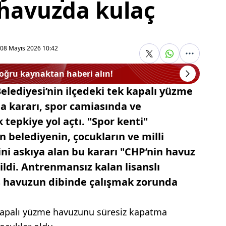
 havuzda kulaç
08 Mayıs 2026 10:42
doğru kaynaktan haberi alın!
lediyesi’nin ilçedeki tek kapalı yüzme
 kararı, spor camiasında ve
tepkiye yol açtı. "Spor kenti"
n belediyenin, çocukların ve milli
ni askıya alan bu kararı "CHP’nin havuz
ildi. Antrenmansız kalan lisanslı
oş havuzun dibinde çalışmak zorunda
 kapalı yüzme havuzunu süresiz kapatma