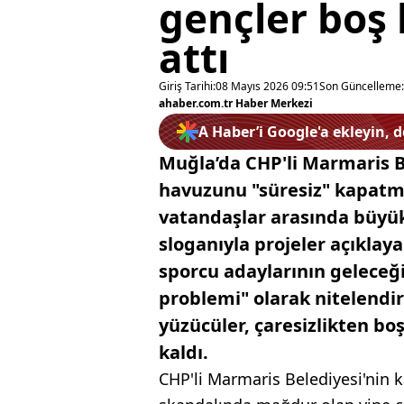
gençler boş
attı
Giriş Tarihi:
08 Mayıs 2026 09:51
Son Güncelleme:
ahaber.com.tr Haber Merkezi
A Haber’i Google'a ekleyin, 
Muğla’da CHP'li Marmaris Be
havuzunu "süresiz" kapatma
vatandaşlar arasında büyük 
sloganıyla projeler açıklaya
sporcu adaylarının geleceği
problemi" olarak nitelendir
yüzücüler, çaresizlikten b
kaldı.
CHP'li Marmaris Belediyesi'nin