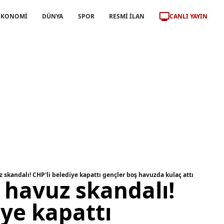
CANLI YAYIN
EKONOMİ
DÜNYA
SPOR
RESMİ İLAN
 skandalı! CHP'li belediye kapattı gençler boş havuzda kulaç attı
 havuz skandalı!
iye kapattı