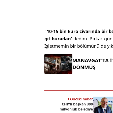
"10-15 bin Euro civarında bir b
git buradan'
dedim. Birkaç gün 
İşletmemin bir bölümünü de yıktı
MANAVGAT'TA İT
DÖNMÜŞ
Önceki haber
CHP'li başkan 300
milyonluk belediye