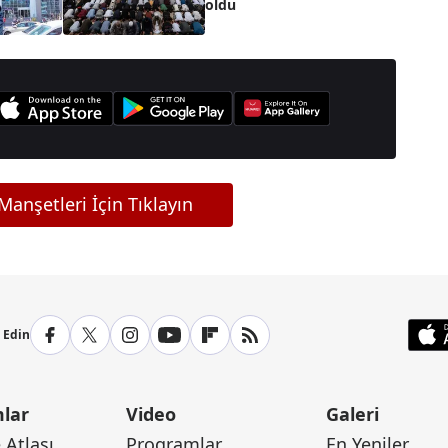
oldu
anşetleri İçin Tıklayın
p Edin
lar
Video
Galeri
Atlası
Programlar
En Yeniler