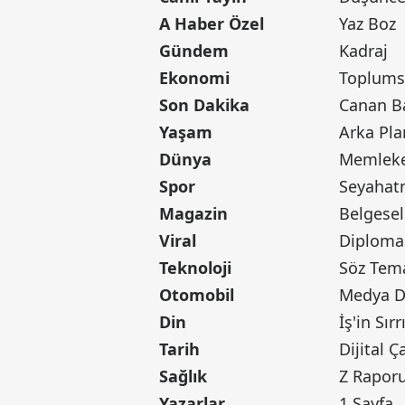
A Haber Özel
Yaz Boz
Gündem
Kadraj
Ekonomi
Toplumsa
Son Dakika
Yaşam
Arka Pla
Dünya
Memleke
Spor
Seyaha
Magazin
Belgesel
Viral
Diploma
Teknoloji
Söz Tem
Otomobil
Medya D
Din
İş'in Sırr
Tarih
Dijital Ç
Sağlık
Z Rapor
Yazarlar
1.Sayfa