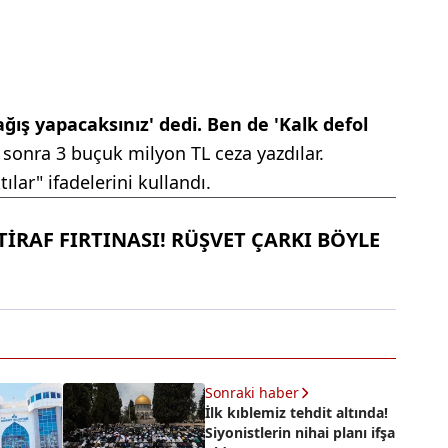
ağış yapacaksınız' dedi. Ben de 'Kalk defol
sonra 3 buçuk milyon TL ceza yazdılar.
lar" ifadelerini kullandı.
İRAF FIRTINASI! RÜŞVET ÇARKI BÖYLE
Sonraki haber
İlk kıblemiz tehdit altında!
Siyonistlerin nihai planı ifşa