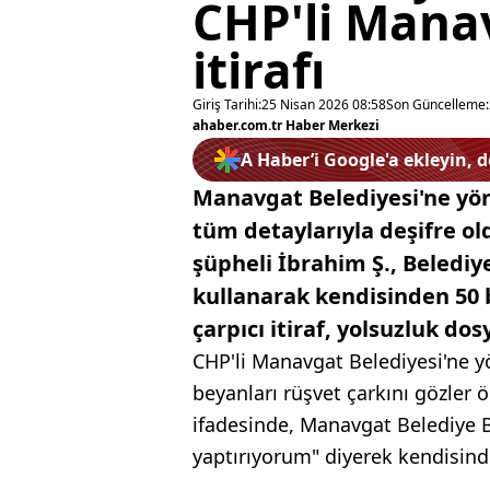
CHP'li Mana
itirafı
Giriş Tarihi:
25 Nisan 2026 08:58
Son Güncelleme:
ahaber.com.tr Haber Merkezi
A Haber’i Google'a ekleyin, 
Manavgat Belediyesi'ne yö
tüm detaylarıyla deşifre o
şüpheli İbrahim Ş., Belediy
kullanarak kendisinden 50 bi
çarpıcı itiraf, yolsuzluk do
CHP'li Manavgat Belediyesi'ne y
beyanları rüşvet çarkını gözler 
ifadesinde, Manavgat Belediye 
yaptırıyorum" diyerek kendisinde