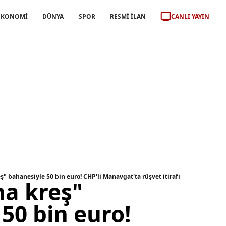
CANLI YAYIN
EKONOMİ
DÜNYA
SPOR
RESMİ İLAN
" bahanesiyle 50 bin euro! CHP'li Manavgat'ta rüşvet itirafı
a kreş"
50 bin euro!