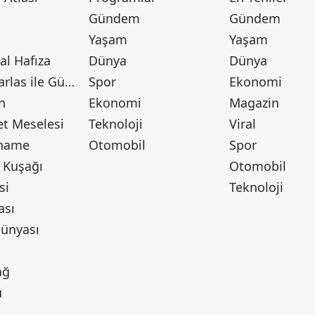
Gündem
Gündem
Yaşam
Yaşam
l Hafıza
Dünya
Dünya
Canan Barlas ile Gündem
Spor
Ekonomi
n
Ekonomi
Magazin
t Meselesi
Teknoloji
Viral
tname
Otomobil
Spor
 Kuşağı
Otomobil
si
Teknoloji
ası
ünyası
ı
ağ
u