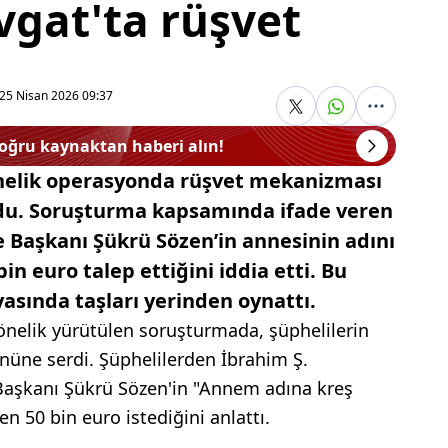
vgat'ta rüşvet
25 Nisan 2026 09:37
doğru kaynaktan haberi alın!
nelik operasyonda rüşvet mekanizması
ldu. Soruşturma kapsamında ifade veren
e Başkanı Şükrü Sözen’in annesinin adını
n euro talep ettiğini iddia etti. Bu
syasında taşları yerinden oynattı.
önelik yürütülen soruşturmada, şüphelilerin
önüne serdi. Şüphelilerden İbrahim Ş.
Başkanı Şükrü Sözen'in "Annem adına kreş
n 50 bin euro istediğini anlattı.