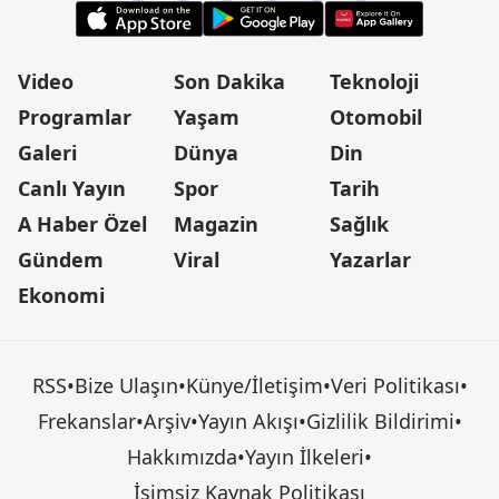
Video
Son Dakika
Teknoloji
Programlar
Yaşam
Otomobil
Galeri
Dünya
Din
Canlı Yayın
Spor
Tarih
A Haber Özel
Magazin
Sağlık
Gündem
Viral
Yazarlar
Ekonomi
RSS
•
Bize Ulaşın
•
Künye/İletişim
•
Veri Politikası
•
Frekanslar
•
Arşiv
•
Yayın Akışı
•
Gizlilik Bildirimi
•
Hakkımızda
•
Yayın İlkeleri
•
İsimsiz Kaynak Politikası