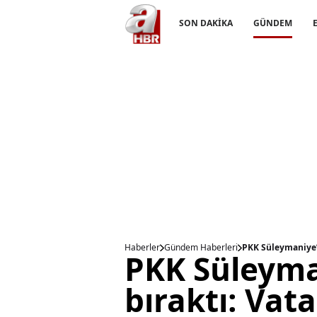
SON DAKİKA
GÜNDEM
Haberler
Gündem Haberleri
PKK Süleymaniye’d
PKK Süleyma
bıraktı: Vat