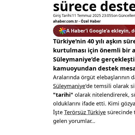
sürece deste
Giriş Tarihi:
11 Temmuz 2025 23:05
Son Güncelle
ahaber.com.tr - Özel Haber
A Haber’i Google'a ekleyin, 
Türkiye’nin 40 yılı aşkın sü
kurtulması için önemli bir 
Süleymaniye’de gerçekleştir
kamuoyundan destek mesajl
Aralarında örgüt elebaşlarının d
Süleymaniye
'de temsili olarak s
"tarihi"
olarak nitelendirerek,
olduklarını ifade etti. Kimi göz
İşte
Terörsüz Türkiye
sürecinde t
gelen yorumlar…