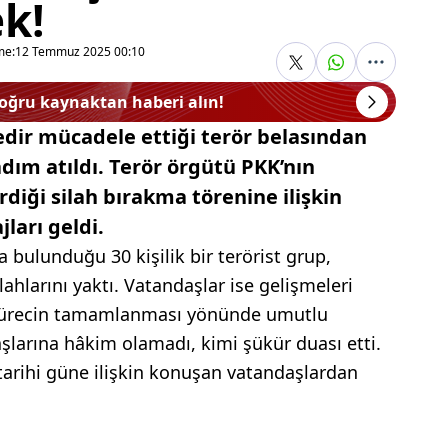
k!
me:
12 Temmuz 2025 00:10
doğru kaynaktan haberi alın!
redir mücadele ettiği terör belasından
adım atıldı. Terör örgütü PKK’nın
diği silah bırakma törenine ilişkin
arı geldi.
a bulunduğu 30 kişilik bir terörist grup,
ilahlarını yaktı. Vatandaşlar ise gelişmeleri
 sürecin tamamlanması yönünde umutlu
yaşlarına hâkim olamadı, kimi şükür duası etti.
arihi güne ilişkin konuşan vatandaşlardan