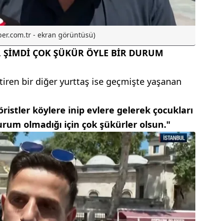
ber.com.tr - ekran görüntüsü)
, ŞİMDİ ÇOK ŞÜKÜR ÖYLE BİR DURUM
iren bir diğer yurttaş ise geçmişte yaşanan
öristler köylere inip evlere gelerek çocukları
durum olmadığı için çok şükürler olsun."