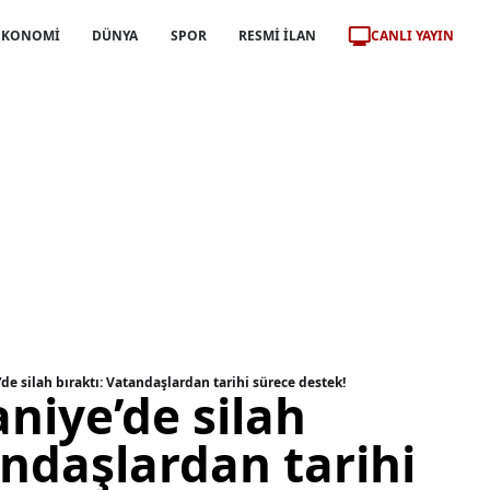
CANLI YAYIN
EKONOMİ
DÜNYA
SPOR
RESMİ İLAN
e silah bıraktı: Vatandaşlardan tarihi sürece destek!
niye’de silah
andaşlardan tarihi