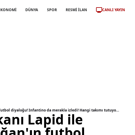
CANLI YAYIN
EKONOMİ
DÜNYA
SPOR
RESMİ İLAN
İsrail Başbakanı Lapid ile Başkan Erdoğan'ın futbol diyaloğu! Infantino da merakla izledi! Hangi takımı tutuyorsunuz diye sordu...
kanı Lapid ile
ğan'ın futbol