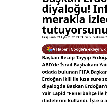
diyaloğu! In
merakla izle
tutuyorsunuz
Giriş Tarihi:
21 Eylül 2022 23:33
Son Güncelleme:
2
A Haber’i Google'a ekleyin, 
Başkan Recep Tayyip Erdoğ
ABD'de İsrail Başbakanı Ya
odada bulunan FIFA Başkanı
Erdoğan ikili ile kısa süre 
diyalogda Başkan Erdoğan'a
Yair Lapid "Fenerbahçe ile i
ifadelerini kullandı. İşte o a