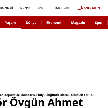
CANLI YAYIN
EKONOMİ
DÜNYA
SPOR
RESMİ İLAN
Yaşam
Dünya
Ekonomi
Magazin
Spor
Ünlü profesör Övgün Ahmet Ercan'dan korkutan deprem açıklaması! 6.5 büyüklüğünde olacak, o ilçeleri etkileyecek
ör Övgün Ahmet