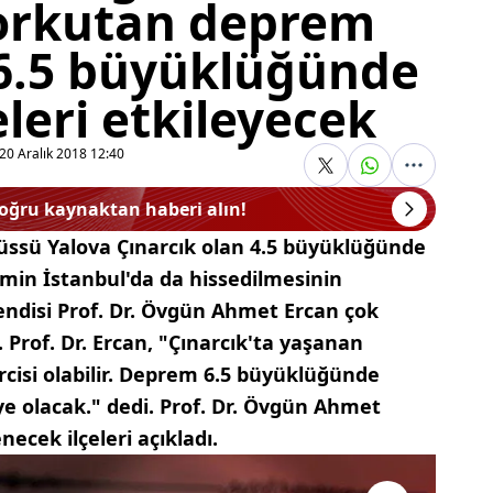
orkutan deprem
 6.5 büyüklüğünde
eleri etkileyecek
20 Aralık 2018 12:40
doğru kaynaktan haberi alın!
üssü Yalova Çınarcık olan 4.5 büyüklüğünde
in İstanbul'da da hissedilmesinin
ndisi Prof. Dr. Övgün Ahmet Ercan çok
 Prof. Dr. Ercan, "Çınarcık'ta yaşanan
cisi olabilir. Deprem 6.5 büyüklüğünde
iye olacak." dedi. Prof. Dr. Övgün Ahmet
ecek ilçeleri açıkladı.