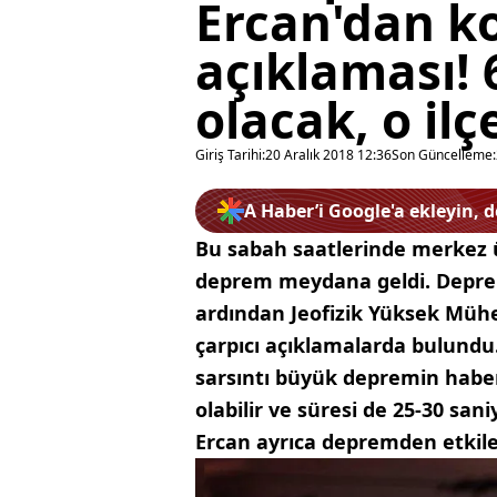
Ercan'dan k
açıklaması!
olacak, o ilç
Giriş Tarihi:
20 Aralık 2018 12:36
Son Güncelleme:
A Haber’i Google'a ekleyin, 
Bu sabah saatlerinde merkez 
deprem meydana geldi. Deprem
ardından Jeofizik Yüksek Mühe
çarpıcı açıklamalarda bulundu.
sarsıntı büyük depremin haber
olabilir ve süresi de 25-30 san
Ercan ayrıca depremden etkilen