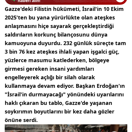
haberi alın!
Gazze'deki Filistin hükümeti, İsrail'in 10 Ekim
2025'ten bu yana yürürlükte olan ateşkes
anlaşmasını hiçe sayarak gerçekleştirdiği
saldırıların korkunç bilançosunu dünya
kamuoyuna duyurdu. 232 günlük süreçte tam
3 bin 76 kez ateşkes ihlali yapan işgalci güç,
yüzlerce masumu katlederken, bölgeye
girmesi gereken insani yardımları
engelleyerek açlığı bir silah olarak
kullanmaya devam ediyor. Başkan Erdoğan'ın
"İsrail'in durmayacağı" yönündeki uyarılarını
haklı çıkaran bu tablo, Gazze'de yaşanan
soykırımın boyutlarını bir kez daha gözler
önüne serdi.