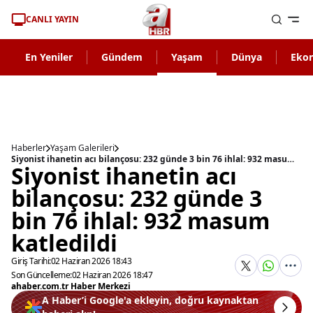
CANLI YAYIN
En Yeniler
Gündem
Yaşam
Dünya
Eko
Haberler
Yaşam Galerileri
Siyonist ihanetin acı bilançosu: 232 günde 3 bin 76 ihlal: 932 masum katledildi
Siyonist ihanetin acı
bilançosu: 232 günde 3
bin 76 ihlal: 932 masum
katledildi
Giriş Tarihi:
02 Haziran 2026 18:43
Son Güncelleme:
02 Haziran 2026 18:47
ahaber.com.tr Haber Merkezi
A Haber’i Google'a ekleyin, doğru kaynaktan