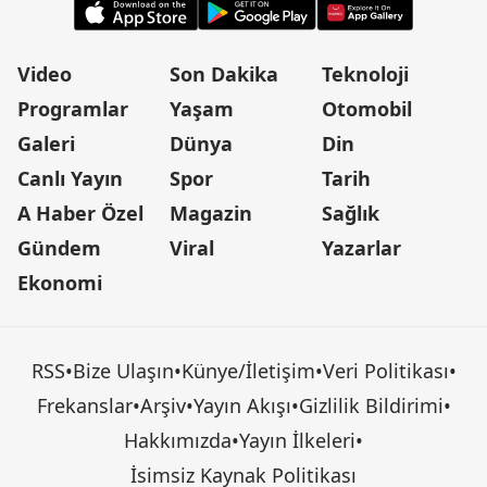
Video
Son Dakika
Teknoloji
Programlar
Yaşam
Otomobil
Galeri
Dünya
Din
Canlı Yayın
Spor
Tarih
A Haber Özel
Magazin
Sağlık
Gündem
Viral
Yazarlar
Ekonomi
RSS
•
Bize Ulaşın
•
Künye/İletişim
•
Veri Politikası
•
Frekanslar
•
Arşiv
•
Yayın Akışı
•
Gizlilik Bildirimi
•
Hakkımızda
•
Yayın İlkeleri
•
İsimsiz Kaynak Politikası